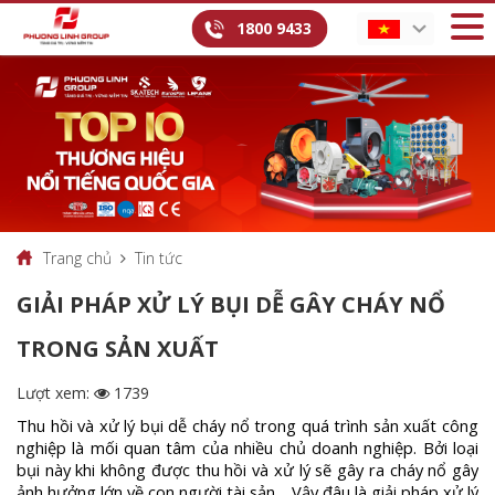
1800 9433
Trang chủ
Tin tức
GIẢI PHÁP XỬ LÝ BỤI DỄ GÂY CHÁY NỔ
TRONG SẢN XUẤT
Lượt xem:
1739
Thu hồi và xử lý bụi dễ cháy nổ trong quá trình sản xuất công
nghiệp là mối quan tâm của nhiều chủ doanh nghiệp. Bởi loại
bụi này khi không được thu hồi và xử lý sẽ gây ra cháy nổ gây
ảnh hưởng lớn về con người tài sản …Vậy đâu là giải pháp xử lý