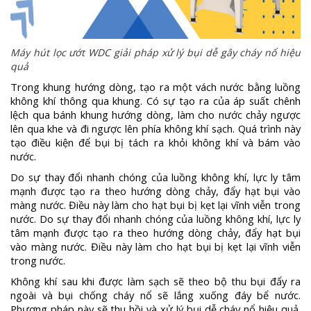
Máy hút lọc ướt WDC giải pháp xử lý bụi dễ gây cháy nổ hiệu
quả
Trong khung hướng dòng, tạo ra một vách nước bằng luồng
không khí thông qua khung. Có sự tạo ra của áp suất chênh
lệch qua bánh khung hướng dòng, làm cho nước chảy ngược
lên qua khe và đi ngược lên phía không khí sạch. Quá trình này
tạo điều kiện để bụi bị tách ra khỏi không khí và bám vào
nước.
Do sự thay đổi nhanh chóng của luồng không khí, lực ly tâm
mạnh được tạo ra theo hướng dòng chảy, đẩy hạt bụi vào
màng nước. Điều này làm cho hạt bụi bị kẹt lại vĩnh viễn trong
nước. Do sự thay đổi nhanh chóng của luồng không khí, lực ly
tâm mạnh được tạo ra theo hướng dòng chảy, đẩy hạt bụi
vào màng nước. Điều này làm cho hạt bụi bị kẹt lại vĩnh viễn
trong nước.
Không khí sau khi được làm sạch sẽ theo bộ thu bụi đẩy ra
ngoài và bụi chống cháy nổ sẽ lắng xuống đáy bể nước.
Phương pháp này sẽ thu hồi và xử lý bụi dễ cháy nổ hiệu quả.