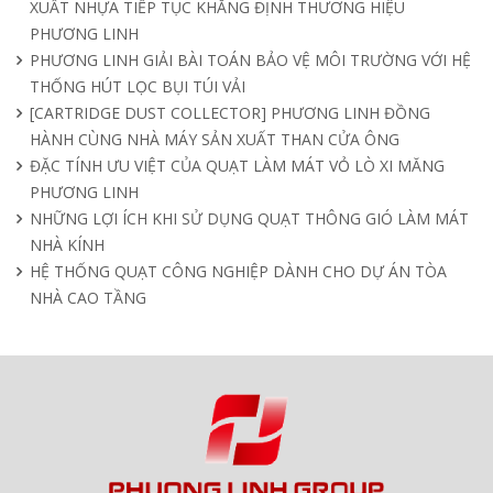
XUẤT NHỰA TIẾP TỤC KHẲNG ĐỊNH THƯƠNG HIỆU
PHƯƠNG LINH
PHƯƠNG LINH GIẢI BÀI TOÁN BẢO VỆ MÔI TRƯỜNG VỚI HỆ
THỐNG HÚT LỌC BỤI TÚI VẢI
[CARTRIDGE DUST COLLECTOR] PHƯƠNG LINH ĐỒNG
HÀNH CÙNG NHÀ MÁY SẢN XUẤT THAN CỬA ÔNG
ĐẶC TÍNH ƯU VIỆT CỦA QUẠT LÀM MÁT VỎ LÒ XI MĂNG
PHƯƠNG LINH
NHỮNG LỢI ÍCH KHI SỬ DỤNG QUẠT THÔNG GIÓ LÀM MÁT
NHÀ KÍNH
HỆ THỐNG QUẠT CÔNG NGHIỆP DÀNH CHO DỰ ÁN TÒA
NHÀ CAO TẦNG