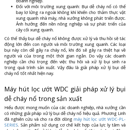
doanh nghiệp.
Đối với môi trường xung quanh: Bụi dễ cháy nổ có thể
bay lơ lửng ra ngoài không khí khiến cho thảm thực vật
xung quanh nhà máy, nhà xưởng không phát triển được.
Ảnh hưởng đến nền nông nghiệp và sự phát triển của
cây cối xung quanh.
Có thể thấy bụi dễ cháy nổ không được xử lý và thu hồi sẽ tác
động lớn đến con người và môi trường xung quanh. Các loại
bụi này còn dễ gây ra cháy nổ, khi đó sẽ gây ra thiệt hại về
người và của trong một thời gian ngắn. Do vậy các doanh
nghiệp cần chú trọng đến việc thu hồi và xử lý bụi sinh ra
trong quá trình sản xuất. Vậy đâu là giải pháp xử lý bụi dễ
cháy nổ tốt nhất hiện nay.
Máy hút lọc ướt WDC giải pháp xử lý bụi
dễ cháy nổ trong sản xuất
Hiểu được mong muốn của các doanh nghiệp, nhà xưởng cần
có những giải pháp xử lý bụi dễ cháy nổ hiệu quả. Phương Linh
đã nghiên cứu và cho ra đời dòng
máy hút lọc ướt WDC-PL-
SERIES
. Sản phẩm sử dụng cơ chế kết hợp của lực ly tâm và