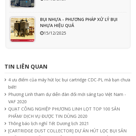
BỤI NHỰA - PHƯƠNG PHÁP XỬ LÝ BỤI
NHỰA HIỆU QUẢ
15/12/2025
Ưu nhược điểm cần phải biết của quạt
hút mùi nối ống
TIN LIÊN QUAN
15/04/2025
4 ưu điểm của máy hút lọc bụi cartridge CDC-PL mà bạn chưa
biết!
Tìm hiểu quạt ly tâm công nghiệp
Phương Linh tham dự diễn đàn đổi mới sáng tạo Việt Nam -
11/04/2025
VAF 2020
QUẠT CÔNG NGHIỆP PHƯƠNG LINH LỌT TOP 100 SẢN
PHẨM/ DỊCH VỤ ĐƯỢC TIN DÙNG 2020
Quạt nồi hơi công nghiệp và cách phân
Thông báo lịch nghỉ Tết Dương lịch 2021
loại theo mục đích sử dụng chuẩn nhất
[CARTRIDGE DUST COLLECTOR] DỰ ÁN HÚT LỌC BỤI SẢN
04/04/2025