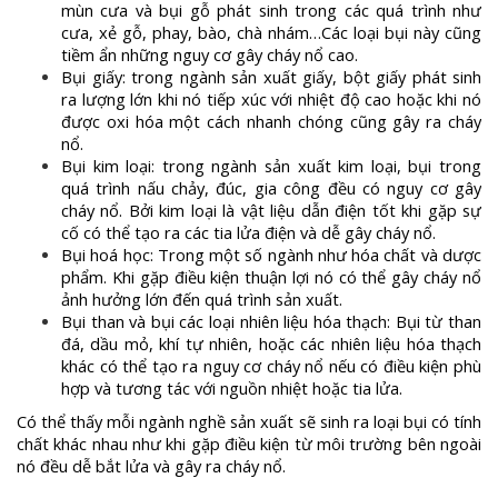
mùn cưa và bụi gỗ phát sinh trong các quá trình như
cưa, xẻ gỗ, phay, bào, chà nhám…Các loại bụi này cũng
tiềm ẩn những nguy cơ gây cháy nổ cao.
Bụi giấy: trong ngành sản xuất giấy, bột giấy phát sinh
ra lượng lớn khi nó tiếp xúc với nhiệt độ cao hoặc khi nó
được oxi hóa một cách nhanh chóng cũng gây ra cháy
nổ.
Bụi kim loại: trong ngành sản xuất kim loại, bụi trong
quá trình nấu chảy, đúc, gia công đều có nguy cơ gây
cháy nổ. Bởi kim loại là vật liệu dẫn điện tốt khi gặp sự
cố có thể tạo ra các tia lửa điện và dễ gây cháy nổ.
Bụi hoá học: Trong một số ngành như hóa chất và dược
phẩm. Khi gặp điều kiện thuận lợi nó có thể gây cháy nổ
ảnh hưởng lớn đến quá trình sản xuất.
Bụi than và bụi các loại nhiên liệu hóa thạch: Bụi từ than
đá, dầu mỏ, khí tự nhiên, hoặc các nhiên liệu hóa thạch
khác có thể tạo ra nguy cơ cháy nổ nếu có điều kiện phù
hợp và tương tác với nguồn nhiệt hoặc tia lửa.
Có thể thấy mỗi ngành nghề sản xuất sẽ sinh ra loại bụi có tính
chất khác nhau như khi gặp điều kiện từ môi trường bên ngoài
nó đều dễ bắt lửa và gây ra cháy nổ.