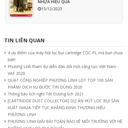
NHỰA HIỆU QUẢ
15/12/2025
Ưu nhược điểm cần phải biết của quạt
hút mùi nối ống
TIN LIÊN QUAN
15/04/2025
4 ưu điểm của máy hút lọc bụi cartridge CDC-PL mà bạn chưa
biết!
Tìm hiểu quạt ly tâm công nghiệp
Phương Linh tham dự diễn đàn đổi mới sáng tạo Việt Nam -
11/04/2025
VAF 2020
QUẠT CÔNG NGHIỆP PHƯƠNG LINH LỌT TOP 100 SẢN
PHẨM/ DỊCH VỤ ĐƯỢC TIN DÙNG 2020
Quạt nồi hơi công nghiệp và cách phân
Thông báo lịch nghỉ Tết Dương lịch 2021
loại theo mục đích sử dụng chuẩn nhất
[CARTRIDGE DUST COLLECTOR] DỰ ÁN HÚT LỌC BỤI SẢN
04/04/2025
XUẤT NHỰA TIẾP TỤC KHẲNG ĐỊNH THƯƠNG HIỆU
PHƯƠNG LINH
PHƯƠNG LINH GIẢI BÀI TOÁN BẢO VỆ MÔI TRƯỜNG VỚI HỆ