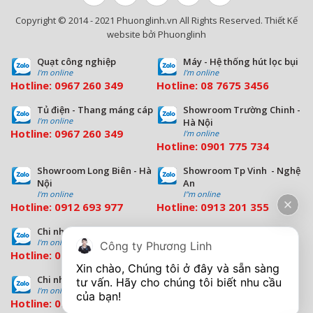
Copyright © 2014 - 2021 Phuonglinh.vn All Rights Reserved. Thiết Kế
website bởi Phuonglinh
Quạt công nghiệp
Máy - Hệ thống hút lọc bụi
I'm online
I'm online
Hotline:
0967 260 349
Hotline:
08
7675 3456
Tủ điện - Thang máng cáp
Showroom Trường Chinh -
I'm online
Hà Nội
Hotline:
0967 260 349
I'm online
Hotline:
09
01 775 734
Showroom Long Biên - Hà
Showroom Tp Vinh - Nghệ
Nội
An
I'm online
I''m online
Hotline:
0912 693 977
Hotline:
0913 201 355
Chi nhánh Đà Nẵng
Chi nhánh Hồ Chí Minh
I'm online
I'm online
Công ty Phương Linh
Hotline:
0963 544 563
Hotline:
0909 503 696
Xin chào, Chúng tôi ở đây và sẵn sàng 
Chi nhánh Bình Dương
tư vấn. Hãy cho chúng tôi biết nhu cầu 
I'm online
Hotline:
0933 569 039