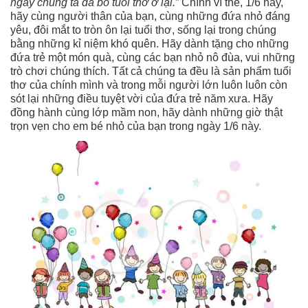
ngày chúng ta đã bỏ tuổi thơ ở lại.
” Chính vì thế, 1/6 này,
hãy cùng người thân của bạn, cùng những đứa nhỏ đáng
yêu, đôi mắt to tròn ôn lại tuổi thơ, sống lại trong chúng
bằng những kỉ niệm khó quên. Hãy dành tặng cho những
đứa trẻ một món quà, cùng các bạn nhỏ nô đùa, vui những
trò chơi chúng thích. Tất cả chúng ta đều là sản phẩm tuổi
thơ của chính mình và trong mỗi người lớn luôn luôn còn
sót lại những điều tuyệt vời của đứa trẻ năm xưa. Hãy
đồng hành cùng lớp mầm non, hãy dành những giờ thật
trọn vẹn cho em bé nhỏ của bạn trong ngày 1/6 này.