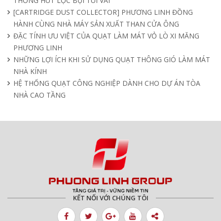
THỐNG HÚT LỌC BỤI TÚI VẢI
[CARTRIDGE DUST COLLECTOR] PHƯƠNG LINH ĐỒNG
HÀNH CÙNG NHÀ MÁY SẢN XUẤT THAN CỬA ÔNG
ĐẶC TÍNH ƯU VIỆT CỦA QUẠT LÀM MÁT VỎ LÒ XI MĂNG
PHƯƠNG LINH
NHỮNG LỢI ÍCH KHI SỬ DỤNG QUẠT THÔNG GIÓ LÀM MÁT
NHÀ KÍNH
HỆ THỐNG QUẠT CÔNG NGHIỆP DÀNH CHO DỰ ÁN TÒA
NHÀ CAO TẦNG
KẾT NỐI VỚI CHÚNG TÔI