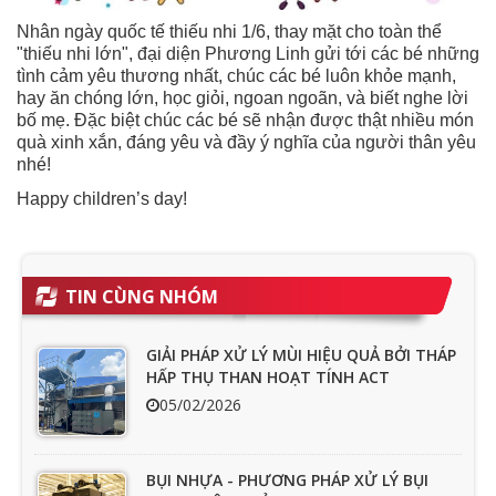
Nhân ngày quốc tế thiếu nhi 1/6, thay mặt cho toàn thể
"thiếu nhi lớn", đại diện Phương Linh gửi tới các bé những
tình cảm yêu thương nhất, chúc các bé luôn khỏe mạnh,
hay ăn chóng lớn, học giỏi, ngoan ngoãn, và biết nghe lời
bố mẹ. Đặc biệt chúc các bé sẽ nhận được thật nhiều món
quà xinh xắn, đáng yêu và đầy ý nghĩa của người thân yêu
nhé!
Happy children’s day!
TIN CÙNG NHÓM
GIẢI PHÁP XỬ LÝ MÙI HIỆU QUẢ BỞI THÁP
HẤP THỤ THAN HOẠT TÍNH ACT
05/02/2026
BỤI NHỰA - PHƯƠNG PHÁP XỬ LÝ BỤI