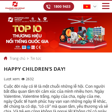
1800 9433
Trang chủ
Tin tức
HAPPY CHILDREN’S DAY!
Lượt xem:
2632
Cuộc đời này có lẽ là một chuỗi những lễ hội. Con người
bắt đầu quan tâm tới cảm xúc của mình nhiều hơn. Ngày
Valentine, Valentine trắng, ngày của cha, ngày của mẹ,
ngày Quốc tế hạnh phúc hay vạn vạn những ngày lễ khác,
để chúng ta có dịp, “có cớ” mà quan tâm, yêu thương và sẻ
chia. Và trẻ em cũng không là ngoại lệ! Không chỉ có ngày