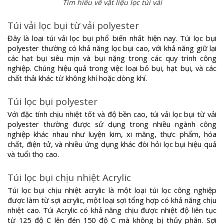
Tìm hiểu về vật liệu lọc túi vải
Túi vải lọc bụi từ vải polyester
Đây là loại túi vải lọc bụi phổ biến nhất hiện nay. Túi lọc bụi
polyester thường có khả năng lọc bụi cao, với khả năng giữ lại
các hạt bụi siêu mịn và bụi nặng trong các quy trình công
nghiệp. Chúng hiệu quả trong việc loại bỏ bụi, hạt bụi, và các
chất thải khác từ không khí hoặc dòng khí.
Túi lọc bụi polyester
Với đặc tính chịu nhiệt tốt và độ bền cao, túi vải lọc bụi từ vải
polyester thường được sử dụng trong nhiều ngành công
nghiệp khác nhau như luyện kim, xi măng, thực phẩm, hóa
chất, điện tử, và nhiều ứng dụng khác đòi hỏi lọc bụi hiệu quả
và tuổi thọ cao.
Túi lọc bụi chịu nhiệt Acrylic
Túi lọc bụi chịu nhiệt acrylic là một loại túi lọc công nghiệp
được làm từ sợi acrylic, một loại sợi tổng hợp có khả năng chịu
nhiệt cao. Túi Acrylic có khả năng chịu được nhiệt độ liên tục
từ 125 độ C lên đén 150 độ C mà không bị thủy phân. Sợi