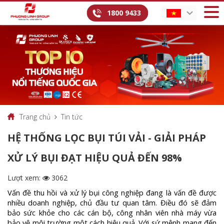
1800 9433
Trang chủ
Tin tức
HỆ THỐNG LỌC BỤI TÚI VẢI - GIẢI PHÁP
XỬ LÝ BỤI ĐẠT HIỆU QUẢ ĐẾN 98%
Lượt xem:
3062
Vấn đề thu hồi và xử lý bụi công nghiệp đang là vấn đề được
nhiều doanh nghiệp, chủ đầu tư quan tâm. Điều đó sẽ đảm
bảo sức khỏe cho các cán bộ, công nhân viên nhà máy vừa
bảo vệ môi trường một cách hiệu quả. Với sứ mệnh mang đến