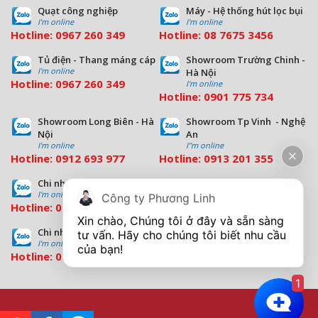
Quạt công nghiệp
Máy - Hệ thống hút lọc bụi
I'm online
I'm online
Hotline:
0967 260 349
Hotline:
08
7675 3456
Tủ điện - Thang máng cáp
Showroom Trường Chinh -
I'm online
Hà Nội
Hotline:
0967 260 349
I'm online
Hotline:
09
01 775 734
Showroom Long Biên - Hà
Showroom Tp Vinh - Nghệ
Nội
An
I'm online
I''m online
Hotline:
0912 693 977
Hotline:
0913 201 355
Chi nhánh Đà Nẵng
Chi nhánh Hồ Chí Minh
I'm online
I'm online
Công ty Phương Linh
Hotline:
0963 544 563
Hotline:
0909 503 696
Xin chào, Chúng tôi ở đây và sẵn sàng 
Chi nhánh Bình Dương
tư vấn. Hãy cho chúng tôi biết nhu cầu 
I'm online
Hotline:
0933 569 039
1