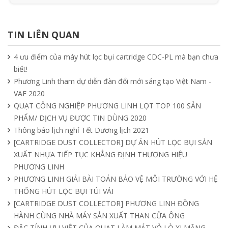
Ưu nhược điểm cần phải biết của quạt
hút mùi nối ống
TIN LIÊN QUAN
15/04/2025
4 ưu điểm của máy hút lọc bụi cartridge CDC-PL mà bạn chưa
biết!
Tìm hiểu quạt ly tâm công nghiệp
Phương Linh tham dự diễn đàn đổi mới sáng tạo Việt Nam -
11/04/2025
VAF 2020
QUẠT CÔNG NGHIỆP PHƯƠNG LINH LỌT TOP 100 SẢN
PHẨM/ DỊCH VỤ ĐƯỢC TIN DÙNG 2020
Quạt nồi hơi công nghiệp và cách phân
Thông báo lịch nghỉ Tết Dương lịch 2021
loại theo mục đích sử dụng chuẩn nhất
[CARTRIDGE DUST COLLECTOR] DỰ ÁN HÚT LỌC BỤI SẢN
04/04/2025
XUẤT NHỰA TIẾP TỤC KHẲNG ĐỊNH THƯƠNG HIỆU
PHƯƠNG LINH
PHƯƠNG LINH GIẢI BÀI TOÁN BẢO VỆ MÔI TRƯỜNG VỚI HỆ
THỐNG HÚT LỌC BỤI TÚI VẢI
[CARTRIDGE DUST COLLECTOR] PHƯƠNG LINH ĐỒNG
HÀNH CÙNG NHÀ MÁY SẢN XUẤT THAN CỬA ÔNG
ĐẶC TÍNH ƯU VIỆT CỦA QUẠT LÀM MÁT VỎ LÒ XI MĂNG