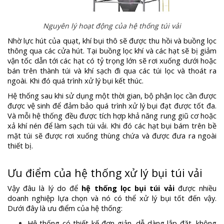
Nguyên lý hoạt động của hệ thống túi vải
Nhờ lực hút của quạt, khí bụi thô sẽ được thu hồi và buồng lọc
thông qua các cửa hút. Tại buồng lọc khí và các hạt sẽ bị giảm
vận tốc dẫn tới các hạt có tỷ trọng lớn sẽ rơi xuống dưới hoặc
bán trên thành túi và khí sạch đi qua các túi lọc và thoát ra
ngoài. Khi đó quá trình xử lý bụi kết thúc.
Hệ thống sau khi sử dụng một thời gian, bộ phận lọc cần được
được vệ sinh để đảm bảo quá trình xử lý bụi đạt được tốt đa.
Và mỗi hệ thống đều được tích hợp khả năng rung giũ cơ hoặc
xả khí nén để làm sạch túi vải. Khi đó các hạt bụi bám trên bề
mặt túi sẽ được rơi xuống thùng chứa và được đưa ra ngoài
thiết bị.
Ưu điểm của hệ thống xử lý bụi túi vải
Vậy đâu là lý do để
hệ thống lọc bụi túi vải
được nhiều
doanh nghiệp lựa chọn và nó có thể xử lý bụi tốt đến vậy.
Dưới đây là ưu điểm của hệ thống:
Hệ thống có thiết kế đơn giản, dễ dàng lắp đặt, không