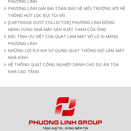
PHƯƠNG LINH
PHƯƠNG LINH GIẢI BÀI TOÁN BẢO VỆ MÔI TRƯỜNG VỚI HỆ
THỐNG HÚT LỌC BỤI TÚI VẢI
[CARTRIDGE DUST COLLECTOR] PHƯƠNG LINH ĐỒNG
HÀNH CÙNG NHÀ MÁY SẢN XUẤT THAN CỬA ÔNG
ĐẶC TÍNH ƯU VIỆT CỦA QUẠT LÀM MÁT VỎ LÒ XI MĂNG
PHƯƠNG LINH
NHỮNG LỢI ÍCH KHI SỬ DỤNG QUẠT THÔNG GIÓ LÀM MÁT
NHÀ KÍNH
HỆ THỐNG QUẠT CÔNG NGHIỆP DÀNH CHO DỰ ÁN TÒA
NHÀ CAO TẦNG