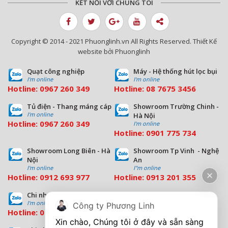
KẾT NỐI VỚI CHÚNG TÔI
Copyright © 2014 - 2021 Phuonglinh.vn All Rights Reserved. Thiết Kế
website bởi Phuonglinh
Quạt công nghiệp
Máy - Hệ thống hút lọc bụi
I'm online
I'm online
Hotline:
0967 260 349
Hotline:
08
7675 3456
Tủ điện - Thang máng cáp
Showroom Trường Chinh -
I'm online
Hà Nội
Hotline:
0967 260 349
I'm online
Hotline:
09
01 775 734
Showroom Long Biên - Hà
Showroom Tp Vinh - Nghệ
Nội
An
I'm online
I''m online
Hotline:
0912 693 977
Hotline:
0913 201 355
Chi nhánh Đà Nẵng
Chi nhánh Hồ Chí Minh
I'm online
I'm online
Công ty Phương Linh
Hotline:
0963 544 563
Hotline:
0909 503 696
Xin chào, Chúng tôi ở đây và sẵn sàng 