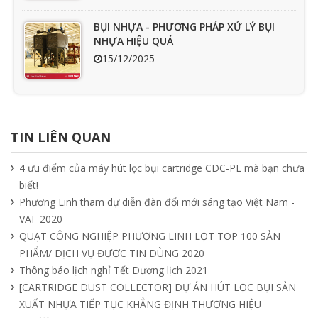
BỤI NHỰA - PHƯƠNG PHÁP XỬ LÝ BỤI
NHỰA HIỆU QUẢ
15/12/2025
Ưu nhược điểm cần phải biết của quạt
hút mùi nối ống
TIN LIÊN QUAN
15/04/2025
4 ưu điểm của máy hút lọc bụi cartridge CDC-PL mà bạn chưa
biết!
Tìm hiểu quạt ly tâm công nghiệp
Phương Linh tham dự diễn đàn đổi mới sáng tạo Việt Nam -
11/04/2025
VAF 2020
QUẠT CÔNG NGHIỆP PHƯƠNG LINH LỌT TOP 100 SẢN
PHẨM/ DỊCH VỤ ĐƯỢC TIN DÙNG 2020
Quạt nồi hơi công nghiệp và cách phân
Thông báo lịch nghỉ Tết Dương lịch 2021
loại theo mục đích sử dụng chuẩn nhất
[CARTRIDGE DUST COLLECTOR] DỰ ÁN HÚT LỌC BỤI SẢN
04/04/2025
XUẤT NHỰA TIẾP TỤC KHẲNG ĐỊNH THƯƠNG HIỆU