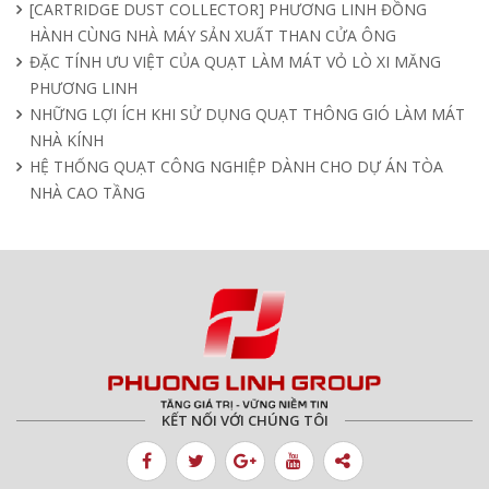
[CARTRIDGE DUST COLLECTOR] PHƯƠNG LINH ĐỒNG
HÀNH CÙNG NHÀ MÁY SẢN XUẤT THAN CỬA ÔNG
ĐẶC TÍNH ƯU VIỆT CỦA QUẠT LÀM MÁT VỎ LÒ XI MĂNG
PHƯƠNG LINH
NHỮNG LỢI ÍCH KHI SỬ DỤNG QUẠT THÔNG GIÓ LÀM MÁT
NHÀ KÍNH
HỆ THỐNG QUẠT CÔNG NGHIỆP DÀNH CHO DỰ ÁN TÒA
NHÀ CAO TẦNG
KẾT NỐI VỚI CHÚNG TÔI