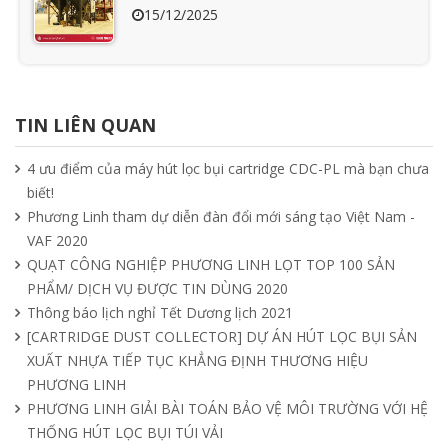
15/12/2025
Ưu nhược điểm cần phải biết của quạt
hút mùi nối ống
TIN LIÊN QUAN
15/04/2025
4 ưu điểm của máy hút lọc bụi cartridge CDC-PL mà bạn chưa
biết!
Tìm hiểu quạt ly tâm công nghiệp
Phương Linh tham dự diễn đàn đổi mới sáng tạo Việt Nam -
11/04/2025
VAF 2020
QUẠT CÔNG NGHIỆP PHƯƠNG LINH LỌT TOP 100 SẢN
PHẨM/ DỊCH VỤ ĐƯỢC TIN DÙNG 2020
Quạt nồi hơi công nghiệp và cách phân
Thông báo lịch nghỉ Tết Dương lịch 2021
loại theo mục đích sử dụng chuẩn nhất
[CARTRIDGE DUST COLLECTOR] DỰ ÁN HÚT LỌC BỤI SẢN
04/04/2025
XUẤT NHỰA TIẾP TỤC KHẲNG ĐỊNH THƯƠNG HIỆU
PHƯƠNG LINH
PHƯƠNG LINH GIẢI BÀI TOÁN BẢO VỆ MÔI TRƯỜNG VỚI HỆ
THỐNG HÚT LỌC BỤI TÚI VẢI