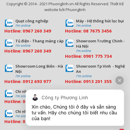
Copyright © 2014 - 2021 Phuonglinh.vn All Rights Reserved. Thiết Kế
website bởi Phuonglinh
Quạt công nghiệp
Máy - Hệ thống hút lọc bụi
I'm online
I'm online
Hotline:
0967 260 349
Hotline:
08
7675 3456
Tủ điện - Thang máng cáp
Showroom Trường Chinh -
I'm online
Hà Nội
Hotline:
0967 260 349
I'm online
Hotline:
09
01 775 734
Showroom Long Biên - Hà
Showroom Tp Vinh - Nghệ
Nội
An
I'm online
I''m online
Hotline:
0912 693 977
Hotline:
0913 201 355
Chi nhánh Đà Nẵng
Chi nhánh Hồ Chí Minh
I'm online
I'm online
Công ty Phương Linh
Hotline:
0963 544 563
Hotline:
0909 503 696
Xin chào, Chúng tôi ở đây và sẵn sàng 
Chi nhánh Bình Dương
tư vấn. Hãy cho chúng tôi biết nhu cầu 
I'm online
Hotline:
0933 569 039