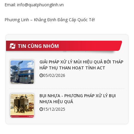
Email: info@quatphuonglinh.vn
Phương Linh – Khẳng Định Đẳng Cấp Quốc Tế!
TIN CÙNG NHÓM
GIẢI PHÁP XỬ LÝ MÙI HIỆU QUẢ BỞI THÁP
HẤP THỤ THAN HOẠT TÍNH ACT
05/02/2026
BỤI NHỰA - PHƯƠNG PHÁP XỬ LÝ BỤI
NHỰA HIỆU QUẢ
15/12/2025
Ưu nhược điểm cần phải biết của quạt