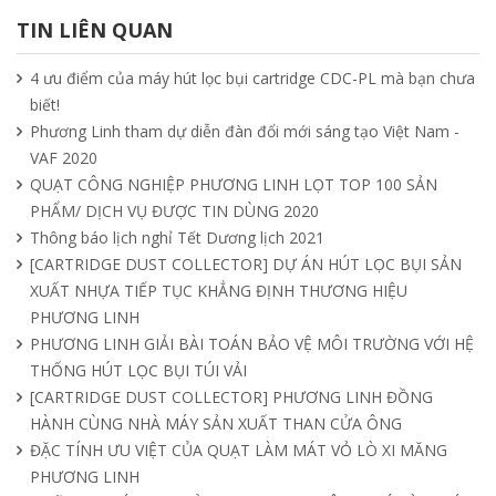
hút mùi nối ống
TIN LIÊN QUAN
15/04/2025
4 ưu điểm của máy hút lọc bụi cartridge CDC-PL mà bạn chưa
biết!
Tìm hiểu quạt ly tâm công nghiệp
Phương Linh tham dự diễn đàn đổi mới sáng tạo Việt Nam -
11/04/2025
VAF 2020
QUẠT CÔNG NGHIỆP PHƯƠNG LINH LỌT TOP 100 SẢN
PHẨM/ DỊCH VỤ ĐƯỢC TIN DÙNG 2020
Quạt nồi hơi công nghiệp và cách phân
Thông báo lịch nghỉ Tết Dương lịch 2021
loại theo mục đích sử dụng chuẩn nhất
[CARTRIDGE DUST COLLECTOR] DỰ ÁN HÚT LỌC BỤI SẢN
04/04/2025
XUẤT NHỰA TIẾP TỤC KHẲNG ĐỊNH THƯƠNG HIỆU
PHƯƠNG LINH
PHƯƠNG LINH GIẢI BÀI TOÁN BẢO VỆ MÔI TRƯỜNG VỚI HỆ
THỐNG HÚT LỌC BỤI TÚI VẢI
[CARTRIDGE DUST COLLECTOR] PHƯƠNG LINH ĐỒNG
HÀNH CÙNG NHÀ MÁY SẢN XUẤT THAN CỬA ÔNG
ĐẶC TÍNH ƯU VIỆT CỦA QUẠT LÀM MÁT VỎ LÒ XI MĂNG
PHƯƠNG LINH