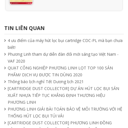
Ưu nhược điểm cần phải biết của quạt
hút mùi nối ống
TIN LIÊN QUAN
15/04/2025
4 ưu điểm của máy hút lọc bụi cartridge CDC-PL mà bạn chưa
biết!
Tìm hiểu quạt ly tâm công nghiệp
Phương Linh tham dự diễn đàn đổi mới sáng tạo Việt Nam -
11/04/2025
VAF 2020
QUẠT CÔNG NGHIỆP PHƯƠNG LINH LỌT TOP 100 SẢN
PHẨM/ DỊCH VỤ ĐƯỢC TIN DÙNG 2020
Quạt nồi hơi công nghiệp và cách phân
Thông báo lịch nghỉ Tết Dương lịch 2021
loại theo mục đích sử dụng chuẩn nhất
[CARTRIDGE DUST COLLECTOR] DỰ ÁN HÚT LỌC BỤI SẢN
04/04/2025
XUẤT NHỰA TIẾP TỤC KHẲNG ĐỊNH THƯƠNG HIỆU
PHƯƠNG LINH
PHƯƠNG LINH GIẢI BÀI TOÁN BẢO VỆ MÔI TRƯỜNG VỚI HỆ
THỐNG HÚT LỌC BỤI TÚI VẢI
[CARTRIDGE DUST COLLECTOR] PHƯƠNG LINH ĐỒNG