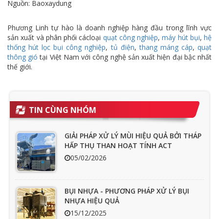
Nguồn: Baoxaydung
Phương Linh tự hào là doanh nghiệp hàng đầu trong lĩnh vực
sản xuất và phân phối cácloại
quạt công nghiệp
,
máy hút bụi
,
hệ
thống hút lọc bụi công nghiệp
,
tủ điện
,
thang máng cáp
,
quạt
thông gió
tại Việt Nam với công nghệ sản xuất hiện đại bậc nhất
thế giới.
TIN CÙNG NHÓM
GIẢI PHÁP XỬ LÝ MÙI HIỆU QUẢ BỞI THÁP
HẤP THỤ THAN HOẠT TÍNH ACT
05/02/2026
BỤI NHỰA - PHƯƠNG PHÁP XỬ LÝ BỤI
NHỰA HIỆU QUẢ
15/12/2025