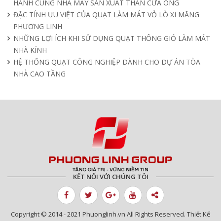
HÀNH CÙNG NHÀ MÁY SẢN XUẤT THAN CỬA ÔNG
ĐẶC TÍNH ƯU VIỆT CỦA QUẠT LÀM MÁT VỎ LÒ XI MĂNG
PHƯƠNG LINH
NHỮNG LỢI ÍCH KHI SỬ DỤNG QUẠT THÔNG GIÓ LÀM MÁT
NHÀ KÍNH
HỆ THỐNG QUẠT CÔNG NGHIỆP DÀNH CHO DỰ ÁN TÒA
NHÀ CAO TẦNG
KẾT NỐI VỚI CHÚNG TÔI
Copyright © 2014 - 2021 Phuonglinh.vn All Rights Reserved. Thiết Kế