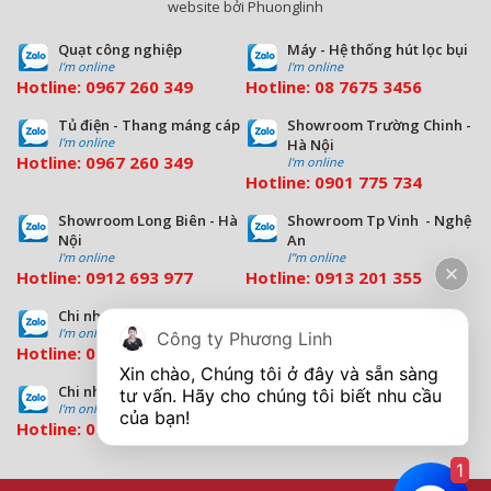
website bởi Phuonglinh
Quạt công nghiệp
Máy - Hệ thống hút lọc bụi
I'm online
I'm online
Hotline:
0967 260 349
Hotline:
08
7675 3456
Tủ điện - Thang máng cáp
Showroom Trường Chinh -
I'm online
Hà Nội
Hotline:
0967 260 349
I'm online
Hotline:
09
01 775 734
Showroom Long Biên - Hà
Showroom Tp Vinh - Nghệ
Nội
An
I'm online
I''m online
Hotline:
0912 693 977
Hotline:
0913 201 355
Chi nhánh Đà Nẵng
Chi nhánh Hồ Chí Minh
I'm online
I'm online
Công ty Phương Linh
Hotline:
0963 544 563
Hotline:
0909 503 696
Xin chào, Chúng tôi ở đây và sẵn sàng 
Chi nhánh Bình Dương
tư vấn. Hãy cho chúng tôi biết nhu cầu 
I'm online
Hotline:
0933 569 039
1