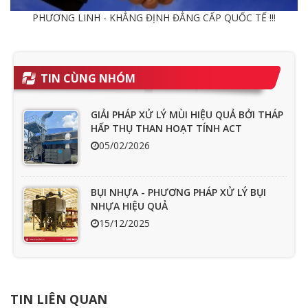
PHƯƠNG LINH - KHẲNG ĐỊNH ĐẲNG CẤP QUỐC TẾ !!!
TIN CÙNG NHÓM
GIẢI PHÁP XỬ LÝ MÙI HIỆU QUẢ BỞI THÁP
HẤP THỤ THAN HOẠT TÍNH ACT
05/02/2026
BỤI NHỰA - PHƯƠNG PHÁP XỬ LÝ BỤI
NHỰA HIỆU QUẢ
15/12/2025
Ưu nhược điểm cần phải biết của quạt
hút mùi nối ống
TIN LIÊN QUAN
15/04/2025