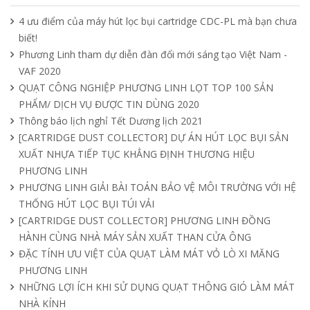
4 ưu điểm của máy hút lọc bụi cartridge CDC-PL mà bạn chưa
biết!
Tìm hiểu quạt ly tâm công nghiệp
Phương Linh tham dự diễn đàn đổi mới sáng tạo Việt Nam -
11/04/2025
VAF 2020
QUẠT CÔNG NGHIỆP PHƯƠNG LINH LỌT TOP 100 SẢN
PHẨM/ DỊCH VỤ ĐƯỢC TIN DÙNG 2020
Quạt nồi hơi công nghiệp và cách phân
Thông báo lịch nghỉ Tết Dương lịch 2021
loại theo mục đích sử dụng chuẩn nhất
[CARTRIDGE DUST COLLECTOR] DỰ ÁN HÚT LỌC BỤI SẢN
04/04/2025
XUẤT NHỰA TIẾP TỤC KHẲNG ĐỊNH THƯƠNG HIỆU
PHƯƠNG LINH
PHƯƠNG LINH GIẢI BÀI TOÁN BẢO VỆ MÔI TRƯỜNG VỚI HỆ
THỐNG HÚT LỌC BỤI TÚI VẢI
[CARTRIDGE DUST COLLECTOR] PHƯƠNG LINH ĐỒNG
HÀNH CÙNG NHÀ MÁY SẢN XUẤT THAN CỬA ÔNG
ĐẶC TÍNH ƯU VIỆT CỦA QUẠT LÀM MÁT VỎ LÒ XI MĂNG
PHƯƠNG LINH
NHỮNG LỢI ÍCH KHI SỬ DỤNG QUẠT THÔNG GIÓ LÀM MÁT
NHÀ KÍNH