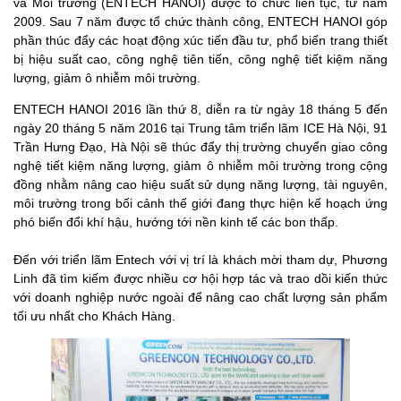
và Môi trường (ENTECH HANOI) được tổ chức liên tục, từ năm
2009. Sau 7 năm được tổ chức thành công, ENTECH HANOI góp
phần thúc đẩy các hoạt động xúc tiến đầu tư, phổ biến trang thiết
bị hiệu suất cao, công nghệ tiên tiến, công nghệ tiết kiệm năng
lượng, giảm ô nhiễm môi trường.
ENTECH HANOI 2016 lần thứ 8, diễn ra từ ngày 18 tháng 5 đến
ngày 20 tháng 5 năm 2016 tại Trung tâm triển lãm ICE Hà Nội, 91
Trần Hưng Đạo, Hà Nội sẽ thúc đẩy thị trường chuyển giao công
nghệ tiết kiệm năng lượng, giảm ô nhiễm môi trường trong cộng
đồng nhằm nâng cao hiệu suất sử dụng năng lượng, tài nguyên,
môi trường trong bối cảnh thế giới đang thực hiện kế hoạch ứng
phó biến đổi khí hậu, hướng tới nền kinh tế các bon thấp.
Đến với triển lãm Entech với vị trí là khách mời tham dự, Phương
Linh đã tìm kiếm được nhiều cơ hội hợp tác và trao dồi kiến thức
với doanh nghiệp nước ngoài để nâng cao chất lượng sản phẩm
tối ưu nhất cho Khách Hàng.