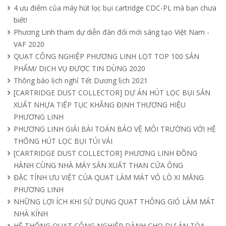
4 ưu điểm của máy hút lọc bụi cartridge CDC-PL mà bạn chưa
biết!
Tìm hiểu quạt ly tâm công nghiệp
Phương Linh tham dự diễn đàn đổi mới sáng tạo Việt Nam -
11/04/2025
VAF 2020
QUẠT CÔNG NGHIỆP PHƯƠNG LINH LỌT TOP 100 SẢN
PHẨM/ DỊCH VỤ ĐƯỢC TIN DÙNG 2020
Quạt nồi hơi công nghiệp và cách phân
Thông báo lịch nghỉ Tết Dương lịch 2021
loại theo mục đích sử dụng chuẩn nhất
[CARTRIDGE DUST COLLECTOR] DỰ ÁN HÚT LỌC BỤI SẢN
04/04/2025
XUẤT NHỰA TIẾP TỤC KHẲNG ĐỊNH THƯƠNG HIỆU
PHƯƠNG LINH
PHƯƠNG LINH GIẢI BÀI TOÁN BẢO VỆ MÔI TRƯỜNG VỚI HỆ
THỐNG HÚT LỌC BỤI TÚI VẢI
[CARTRIDGE DUST COLLECTOR] PHƯƠNG LINH ĐỒNG
HÀNH CÙNG NHÀ MÁY SẢN XUẤT THAN CỬA ÔNG
ĐẶC TÍNH ƯU VIỆT CỦA QUẠT LÀM MÁT VỎ LÒ XI MĂNG
PHƯƠNG LINH
NHỮNG LỢI ÍCH KHI SỬ DỤNG QUẠT THÔNG GIÓ LÀM MÁT
NHÀ KÍNH
HỆ THỐNG QUẠT CÔNG NGHIỆP DÀNH CHO DỰ ÁN TÒA