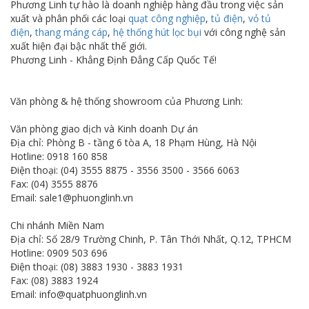
Phương Linh tự hào là doanh nghiệp hàng đầu trong việc sản
xuất và phân phối các loại
quạt công nghiệp
,
tủ điện
,
vỏ tủ
điện
,
thang máng cáp
,
hệ thống hút lọc bụi
với công nghệ sản
xuất hiện đại bậc nhất thế giới.
Phương Linh - Khẳng Định Đẳng Cấp Quốc Tế!
Văn phòng & hệ thống showroom của Phương Linh:
Văn phòng giao dịch và Kinh doanh Dự án
Địa chỉ: Phòng B - tầng 6 tòa A, 18 Phạm Hùng, Hà Nội
Hotline: 0918 160 858
Điện thoại: (04) 3555 8875 - 3556 3500 - 3566 6063
Fax: (04) 3555 8876
Email: sale1@phuonglinh.vn
Chi nhánh Miền Nam
Địa chỉ: Số 28/9 Trường Chinh, P. Tân Thới Nhất, Q.12, TPHCM
Hotline: 0909 503 696
Điện thoại: (08) 3883 1930 - 3883 1931
Fax: (08) 3883 1924
Email: info@quatphuonglinh.vn