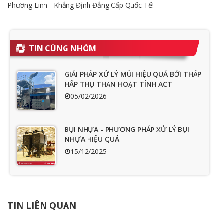
Phương Linh - Khẳng Định Đẳng Cấp Quốc Tế!
TIN CÙNG NHÓM
GIẢI PHÁP XỬ LÝ MÙI HIỆU QUẢ BỞI THÁP
HẤP THỤ THAN HOẠT TÍNH ACT
05/02/2026
BỤI NHỰA - PHƯƠNG PHÁP XỬ LÝ BỤI
NHỰA HIỆU QUẢ
15/12/2025
Ưu nhược điểm cần phải biết của quạt
hút mùi nối ống
TIN LIÊN QUAN
15/04/2025