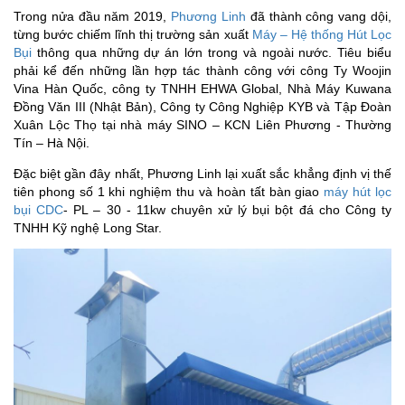
Trong nửa đầu năm 2019,
Phương Linh
đã thành công vang dội,
từng bước chiếm lĩnh thị trường sản xuất
Máy – Hệ thống Hút Lọc
Bụi
thông qua những dự án lớn trong và ngoài nước. Tiêu biểu
phải kể đến những lần hợp tác thành công với công Ty Woojin
Vina Hàn Quốc,
công ty TNHH EHWA Global,
Nhà Máy Kuwana
Đồng Văn III (Nhật Bản), Công ty Công Nghiệp KYB và Tập Đoàn
Xuân Lộc Thọ tại nhà máy SINO – KCN Liên Phương - Thường
Tín – Hà Nội.
Đặc biệt gần đây nhất, Phương Linh lại xuất sắc khẳng định vị thế
tiên phong số 1 khi nghiệm thu và hoàn tất bàn giao
máy hút lọc
bụi CDC
- PL – 30 - 11kw chuyên xử lý bụi bột đá cho Công ty
TNHH Kỹ nghệ Long Star.