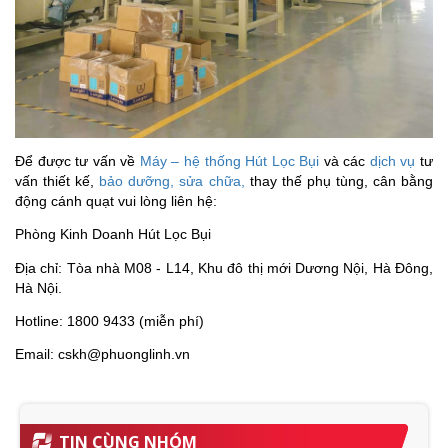
Để được tư vấn về
Máy – hệ thống Hút Lọc Bụi
và các
dịch vụ
tư
vấn thiết kế,
bảo dưỡng, sửa chữa,
thay thế phụ tùng, cân bằng
động cánh quạt vui lòng liên hệ:
Phòng Kinh Doanh Hút Lọc Bụi
Địa chỉ: Tòa nhà M08 - L14, Khu đô thị mới Dương Nội, Hà Đông,
Hà Nội.
Hotline: 1800 9433 (miễn phí)
Email: cskh@phuonglinh.vn
TIN CÙNG NHÓM