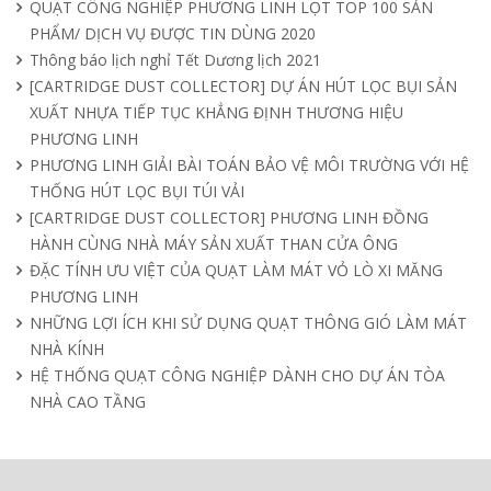
QUẠT CÔNG NGHIỆP PHƯƠNG LINH LỌT TOP 100 SẢN
PHẨM/ DỊCH VỤ ĐƯỢC TIN DÙNG 2020
Quạt nồi hơi công nghiệp và cách phân
Thông báo lịch nghỉ Tết Dương lịch 2021
loại theo mục đích sử dụng chuẩn nhất
[CARTRIDGE DUST COLLECTOR] DỰ ÁN HÚT LỌC BỤI SẢN
04/04/2025
XUẤT NHỰA TIẾP TỤC KHẲNG ĐỊNH THƯƠNG HIỆU
PHƯƠNG LINH
PHƯƠNG LINH GIẢI BÀI TOÁN BẢO VỆ MÔI TRƯỜNG VỚI HỆ
THỐNG HÚT LỌC BỤI TÚI VẢI
[CARTRIDGE DUST COLLECTOR] PHƯƠNG LINH ĐỒNG
HÀNH CÙNG NHÀ MÁY SẢN XUẤT THAN CỬA ÔNG
ĐẶC TÍNH ƯU VIỆT CỦA QUẠT LÀM MÁT VỎ LÒ XI MĂNG
PHƯƠNG LINH
NHỮNG LỢI ÍCH KHI SỬ DỤNG QUẠT THÔNG GIÓ LÀM MÁT
NHÀ KÍNH
HỆ THỐNG QUẠT CÔNG NGHIỆP DÀNH CHO DỰ ÁN TÒA
NHÀ CAO TẦNG