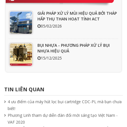
GIẢI PHÁP XỬ LÝ MÙI HIỆU QUẢ BỞI THÁP
HẤP THỤ THAN HOẠT TÍNH ACT
05/02/2026
BỤI NHỰA - PHƯƠNG PHÁP XỬ LÝ BỤI
NHỰA HIỆU QUẢ
15/12/2025
Ưu nhược điểm cần phải biết của quạt
hút mùi nối ống
TIN LIÊN QUAN
15/04/2025
4 ưu điểm của máy hút lọc bụi cartridge CDC-PL mà bạn chưa
biết!
Tìm hiểu quạt ly tâm công nghiệp
Phương Linh tham dự diễn đàn đổi mới sáng tạo Việt Nam -
11/04/2025
VAF 2020