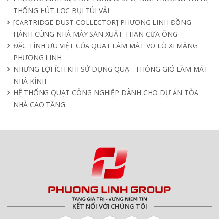
THỐNG HÚT LỌC BỤI TÚI VẢI
[CARTRIDGE DUST COLLECTOR] PHƯƠNG LINH ĐỒNG
HÀNH CÙNG NHÀ MÁY SẢN XUẤT THAN CỬA ÔNG
ĐẶC TÍNH ƯU VIỆT CỦA QUẠT LÀM MÁT VỎ LÒ XI MĂNG
PHƯƠNG LINH
NHỮNG LỢI ÍCH KHI SỬ DỤNG QUẠT THÔNG GIÓ LÀM MÁT
NHÀ KÍNH
HỆ THỐNG QUẠT CÔNG NGHIỆP DÀNH CHO DỰ ÁN TÒA
NHÀ CAO TẦNG
KẾT NỐI VỚI CHÚNG TÔI