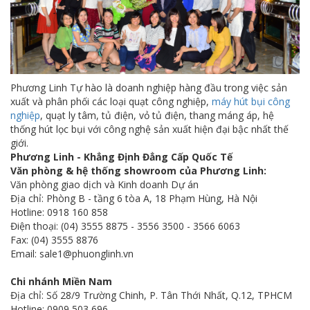
Phương Linh Tự hào là doanh nghiệp hàng đầu trong việc sản
xuất và phân phối các loại quạt công nghiệp,
máy hút bụi công
nghiệp
, quạt ly tâm, tủ điện, vỏ tủ điện, thang máng áp, hệ
thống hút lọc bụi với công nghệ sản xuất hiện đại bậc nhất thế
giới.
Phương Linh - Khẳng Định Đẳng Cấp Quốc Tế
Văn phòng & hệ thống showroom của Phương Linh:
Văn phòng giao dịch và Kinh doanh Dự án
Địa chỉ: Phòng B - tầng 6 tòa A, 18 Phạm Hùng, Hà Nội
Hotline: 0918 160 858
Điện thoại: (04) 3555 8875 - 3556 3500 - 3566 6063
Fax: (04) 3555 8876
Email: sale1@phuonglinh.vn
Chi nhánh Miền Nam
Địa chỉ: Số 28/9 Trường Chinh, P. Tân Thới Nhất, Q.12, TPHCM
Hotline: 0909 503 696