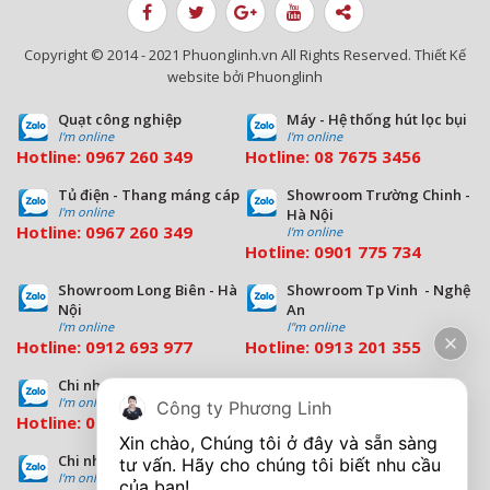
Copyright © 2014 - 2021 Phuonglinh.vn All Rights Reserved. Thiết Kế
website bởi Phuonglinh
Quạt công nghiệp
Máy - Hệ thống hút lọc bụi
I'm online
I'm online
Hotline:
0967 260 349
Hotline:
08
7675 3456
Tủ điện - Thang máng cáp
Showroom Trường Chinh -
I'm online
Hà Nội
Hotline:
0967 260 349
I'm online
Hotline:
09
01 775 734
Showroom Long Biên - Hà
Showroom Tp Vinh - Nghệ
Nội
An
I'm online
I''m online
Hotline:
0912 693 977
Hotline:
0913 201 355
Chi nhánh Đà Nẵng
Chi nhánh Hồ Chí Minh
I'm online
I'm online
Công ty Phương Linh
Hotline:
0963 544 563
Hotline:
0909 503 696
Xin chào, Chúng tôi ở đây và sẵn sàng 
Chi nhánh Bình Dương
tư vấn. Hãy cho chúng tôi biết nhu cầu 
I'm online