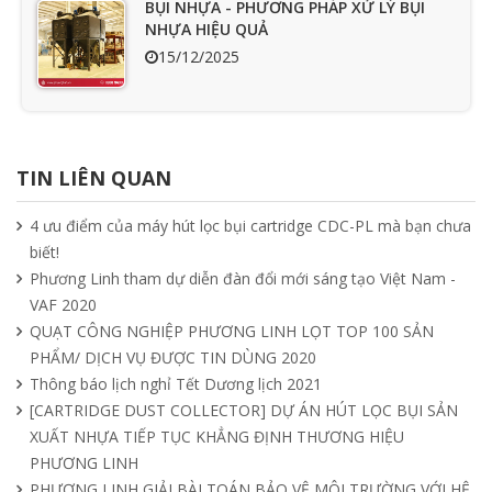
BỤI NHỰA - PHƯƠNG PHÁP XỬ LÝ BỤI
NHỰA HIỆU QUẢ
15/12/2025
Ưu nhược điểm cần phải biết của quạt
hút mùi nối ống
TIN LIÊN QUAN
15/04/2025
4 ưu điểm của máy hút lọc bụi cartridge CDC-PL mà bạn chưa
biết!
Tìm hiểu quạt ly tâm công nghiệp
Phương Linh tham dự diễn đàn đổi mới sáng tạo Việt Nam -
11/04/2025
VAF 2020
QUẠT CÔNG NGHIỆP PHƯƠNG LINH LỌT TOP 100 SẢN
PHẨM/ DỊCH VỤ ĐƯỢC TIN DÙNG 2020
Quạt nồi hơi công nghiệp và cách phân
Thông báo lịch nghỉ Tết Dương lịch 2021
loại theo mục đích sử dụng chuẩn nhất
[CARTRIDGE DUST COLLECTOR] DỰ ÁN HÚT LỌC BỤI SẢN
04/04/2025
XUẤT NHỰA TIẾP TỤC KHẲNG ĐỊNH THƯƠNG HIỆU
PHƯƠNG LINH
PHƯƠNG LINH GIẢI BÀI TOÁN BẢO VỆ MÔI TRƯỜNG VỚI HỆ