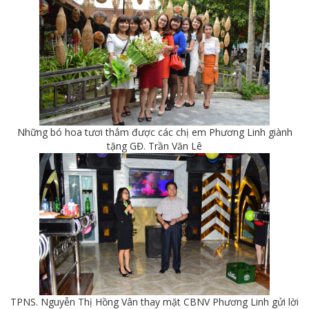
Những bó hoa tươi thắm được các chị em Phương Linh giành
tặng GĐ. Trần Văn Lê
TPNS. Nguyễn Thị Hồng Vân thay mặt CBNV Phương Linh gửi lời