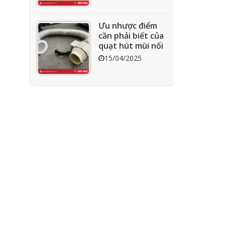
Ưu nhược điểm
cần phải biết của
quạt hút mùi nối
ống
15/04/2025
Tìm hiểu quạt ly
tâm công nghiệp
11/04/2025
Quạt nồi hơi công
nghiệp và cách
phân loại theo
mục đích sử dụng
04/04/2025
chuẩn nhất