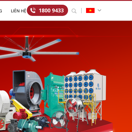
1800 9433
G
LIÊN HỆ