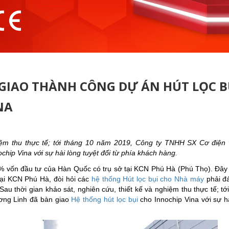
GIAO THÀNH CÔNG DỰ ÁN HÚT LỌC B
NA
ghiệm thu thực tế; tới tháng 10 năm 2019, Công ty TNHH SX Cơ điện
chip Vina với sự hài lòng tuyệt đối từ phía khách hàng.
% vốn đầu tư của Hàn Quốc có trụ sở tại KCN Phú Hà (Phú Thọ). Đây 
tại KCN Phú Hà, đòi hỏi các
hệ thống Hút lọc bụi cho Nhà máy
phải đ
 Sau thời gian khảo sát, nghiên cứu, thiết kế và nghiệm thu thực tế; tớ
ng Linh đã bàn giao
Hệ thống hút lọc bụi
cho Innochip Vina với sự h