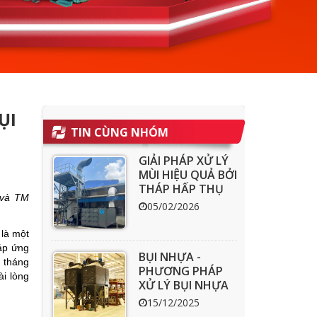
ỤI
TIN CÙNG NHÓM
GIẢI PHÁP XỬ LÝ
MÙI HIỆU QUẢ BỞI
THÁP HẤP THỤ
 và TM
THAN HOẠT
05/02/2026
TÍNH ACT
là một
áp ứng
BỤI NHỰA -
i tháng
PHƯƠNG PHÁP
ài lòng
XỬ LÝ BỤI NHỰA
HIỆU QUẢ
15/12/2025