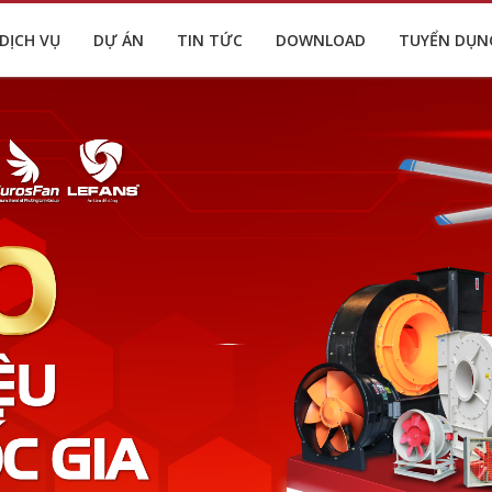
DỊCH VỤ
DỰ ÁN
TIN TỨC
DOWNLOAD
TUYỂN DỤN