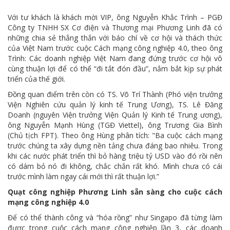
Với tư khách là khách mời VIP, ông Nguyễn Khắc Trình – PGĐ
Công ty TNHH SX Cơ điện và Thương mại Phương Linh đã có
những chia sẻ thẳng thắn với báo chí về cơ hội và thách thức
của Việt Nam trước cuộc Cách mạng công nghiệp 4.0, theo ông
Trình: Các doanh nghiệp Việt Nam đang đứng trước cơ hội vô
cùng thuận lợi để có thể “đi tắt đón đầu”, nắm bắt kịp sự phát
triển của thế giới.
Đồng quan điểm trên còn có TS. Võ Trí Thành (Phó viện trưởng
Viện Nghiên cứu quản lý kinh tế Trung Ương), TS. Lê Đăng
Doanh (nguyên Viện trưởng Viện Quản lý Kinh tế Trung ương),
ông Nguyễn Mạnh Hùng (TGĐ Viettel), ông Trương Gia Bình
(Chủ tịch FPT). Theo ông Hùng phân tích: "Ba cuộc cách mạng
trước chúng ta xây dựng nền tảng chưa đáng bao nhiêu. Trong
khi các nước phát triển thì bỏ hàng triệu tỷ USD vào đó rồi nên
có dám bỏ nó đi không, chắc chắn rất khó. Mình chưa có cái
trước mình làm ngay cái mới thì rất thuận lợi.”
Quạt công nghiệp Phương Linh sẵn sàng cho cuộc cách
mạng công nghiệp 4.0
Để có thể thành công và “hóa rồng” như Singapo đã từng làm
được trong cuộc cách mạng công nghiệp lần 3, các doanh