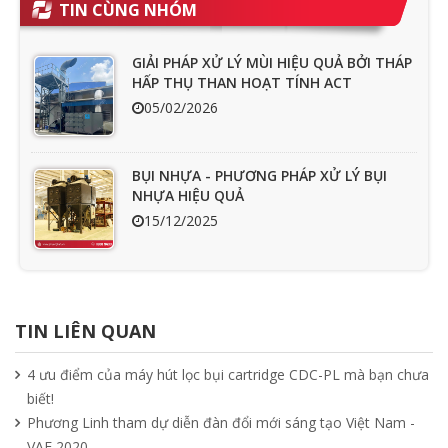
TIN CÙNG NHÓM
GIẢI PHÁP XỬ LÝ MÙI HIỆU QUẢ BỞI THÁP
HẤP THỤ THAN HOẠT TÍNH ACT
05/02/2026
BỤI NHỰA - PHƯƠNG PHÁP XỬ LÝ BỤI
NHỰA HIỆU QUẢ
15/12/2025
Ưu nhược điểm cần phải biết của quạt
hút mùi nối ống
TIN LIÊN QUAN
15/04/2025
4 ưu điểm của máy hút lọc bụi cartridge CDC-PL mà bạn chưa
biết!
Tìm hiểu quạt ly tâm công nghiệp
Phương Linh tham dự diễn đàn đổi mới sáng tạo Việt Nam -
11/04/2025
VAF 2020