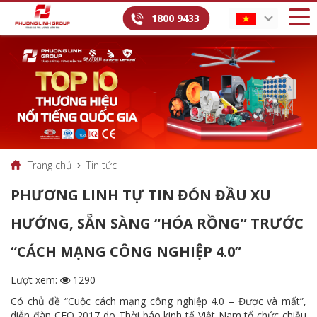
1800 9433
Trang chủ
Tin tức
PHƯƠNG LINH TỰ TIN ĐÓN ĐẦU XU
HƯỚNG, SẴN SÀNG “HÓA RỒNG” TRƯỚC
“CÁCH MẠNG CÔNG NGHIỆP 4.0”
Lượt xem:
1290
Có chủ đề “Cuộc cách mạng công nghiệp 4.0 – Được và mất”,
diễn đàn CEO 2017 do Thời báo kinh tế Việt Nam tổ chức chiều