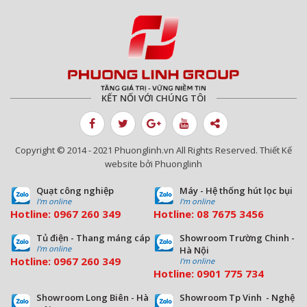
KẾT NỐI VỚI CHÚNG TÔI
Copyright © 2014 - 2021 Phuonglinh.vn All Rights Reserved. Thiết Kế
website bởi Phuonglinh
Quạt công nghiệp
Máy - Hệ thống hút lọc bụi
I'm online
I'm online
Hotline:
0967 260 349
Hotline:
08
7675 3456
Tủ điện - Thang máng cáp
Showroom Trường Chinh -
I'm online
Hà Nội
Hotline:
0967 260 349
I'm online
Hotline:
09
01 775 734
Showroom Long Biên - Hà
Showroom Tp Vinh - Nghệ