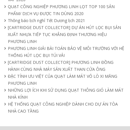
QUẠT CÔNG NGHIỆP PHƯƠNG LINH LỌT TOP 100 SẢN
PHẨM/ DỊCH VỤ ĐƯỢC TIN DÙNG 2020
Quạt nồi hơi công nghiệp và cách phân
Thông báo lịch nghỉ Tết Dương lịch 2021
loại theo mục đích sử dụng chuẩn nhất
[CARTRIDGE DUST COLLECTOR] DỰ ÁN HÚT LỌC BỤI SẢN
04/04/2025
XUẤT NHỰA TIẾP TỤC KHẲNG ĐỊNH THƯƠNG HIỆU
PHƯƠNG LINH
PHƯƠNG LINH GIẢI BÀI TOÁN BẢO VỆ MÔI TRƯỜNG VỚI HỆ
THỐNG HÚT LỌC BỤI TÚI VẢI
[CARTRIDGE DUST COLLECTOR] PHƯƠNG LINH ĐỒNG
HÀNH CÙNG NHÀ MÁY SẢN XUẤT THAN CỬA ÔNG
ĐẶC TÍNH ƯU VIỆT CỦA QUẠT LÀM MÁT VỎ LÒ XI MĂNG
PHƯƠNG LINH
NHỮNG LỢI ÍCH KHI SỬ DỤNG QUẠT THÔNG GIÓ LÀM MÁT
NHÀ KÍNH
HỆ THỐNG QUẠT CÔNG NGHIỆP DÀNH CHO DỰ ÁN TÒA
NHÀ CAO TẦNG