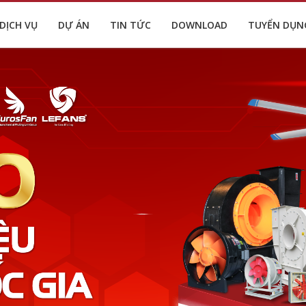
DỊCH VỤ
DỰ ÁN
TIN TỨC
DOWNLOAD
TUYỂN DỤN