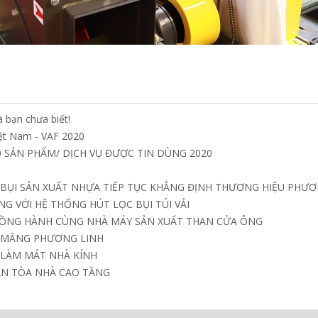
 bạn chưa biết!
iệt Nam - VAF 2020
 SẢN PHẨM/ DỊCH VỤ ĐƯỢC TIN DÙNG 2020
 BỤI SẢN XUẤT NHỰA TIẾP TỤC KHẲNG ĐỊNH THƯƠNG HIỆU PHƯƠ
G VỚI HỆ THỐNG HÚT LỌC BỤI TÚI VẢI
ĐỒNG HÀNH CÙNG NHÀ MÁY SẢN XUẤT THAN CỬA ÔNG
I MĂNG PHƯƠNG LINH
 LÀM MÁT NHÀ KÍNH
ÁN TÒA NHÀ CAO TẦNG