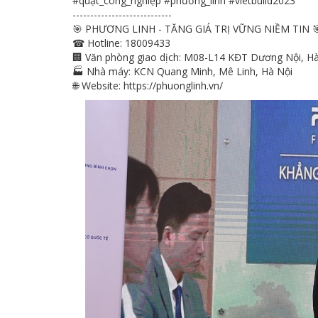
#quạt_công_nghiệp #phương_linh #vietbuild2023
----------------------------
🎯 PHƯƠNG LINH - TĂNG GIÁ TRỊ VỮNG NIỀM TIN ️
☎ Hotline: 18009433
🏢 Văn phòng giao dịch: M08-L14 KĐT Dương Nội, H
🏭 Nhà máy: KCN Quang Minh, Mê Linh, Hà Nội
🌐 Website: https://phuonglinh.vn/