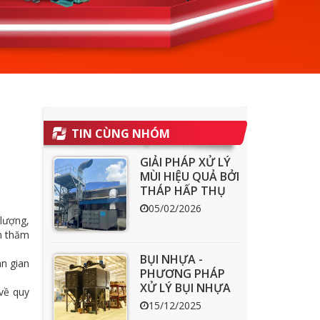
TIN CÙNG NHÓM
GIẢI PHÁP XỬ LÝ
MÙI HIỆU QUẢ BỞI
THÁP HẤP THỤ
THAN HOẠT
05/02/2026
TÍNH ACT
lượng,
n thăm
BỤI NHỰA -
n gian
PHƯƠNG PHÁP
XỬ LÝ BỤI NHỰA
về quy
HIỆU QUẢ
15/12/2025