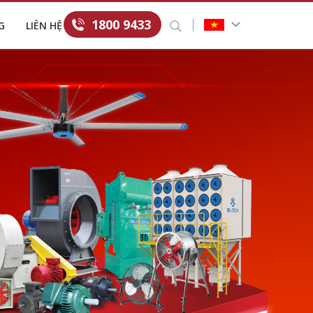
1800 9433
G
LIÊN HỆ