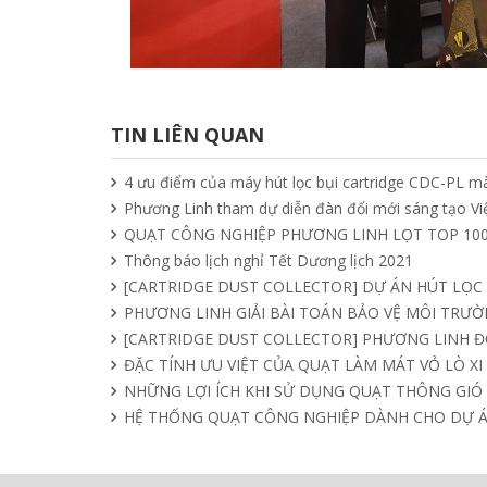
TIN LIÊN QUAN
4 ưu điểm của máy hút lọc bụi cartridge CDC-PL mà
Phương Linh tham dự diễn đàn đổi mới sáng tạo V
QUẠT CÔNG NGHIỆP PHƯƠNG LINH LỌT TOP 100
Thông báo lịch nghỉ Tết Dương lịch 2021
[CARTRIDGE DUST COLLECTOR] DỰ ÁN HÚT LỌC
PHƯƠNG LINH GIẢI BÀI TOÁN BẢO VỆ MÔI TRƯỜN
[CARTRIDGE DUST COLLECTOR] PHƯƠNG LINH 
ĐẶC TÍNH ƯU VIỆT CỦA QUẠT LÀM MÁT VỎ LÒ X
NHỮNG LỢI ÍCH KHI SỬ DỤNG QUẠT THÔNG GIÓ
HỆ THỐNG QUẠT CÔNG NGHIỆP DÀNH CHO DỰ 