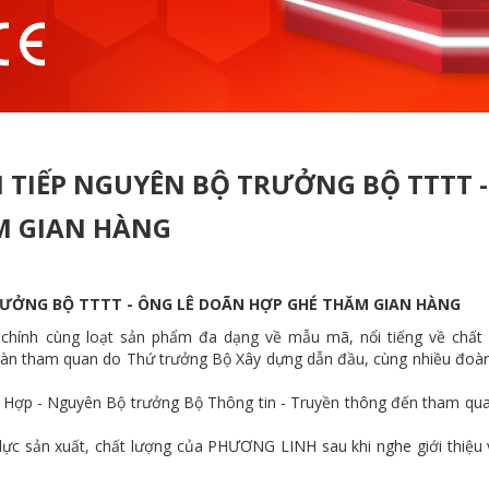
 TIẾP NGUYÊN BỘ TRƯỞNG BỘ TTTT -
M GIAN HÀNG
RƯỞNG BỘ TTTT - ÔNG LÊ DOÃN HỢP GHÉ THĂM GIAN HÀNG
hà chính cùng loạt sản phẩm đa dạng về mẫu mã, nổi tiếng về chất 
àn tham quan do Thứ trưởng Bộ Xây dựng dẫn đầu, cùng nhiều đoà
n Hợp - Nguyên Bộ trưởng Bộ Thông tin - Truyền thông đến tham qua
lực sản xuất, chất lượng của PHƯƠNG LINH sau khi nghe giới thiệu 