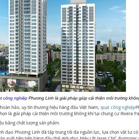
t công nghiệp
Phương Linh là giải pháp giúp cải thiện môi trường khôn
 hoàn hảo, uy tín thương hiệu hàng đầu Việt Nam,
quạt công nghiệp
P
ọn là giải pháp cải thiện môi trường không khí tại chung cư Rivera Pa
ệu bằng chất lượng sản phẩm.
h đạo Phương Linh đã tập trung tối đa nguồn lực, lựa chọn vật tư có
 xuất tiên tiến hàng đầu thế giới như: Máy cắt laser CNC Bystronic