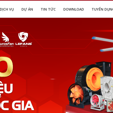
DỊCH VỤ
DỰ ÁN
TIN TỨC
DOWNLOAD
TUYỂN DỤN