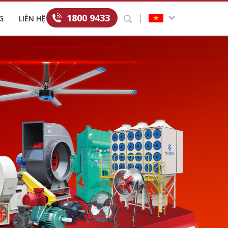
1800 9433
G
LIÊN HỆ