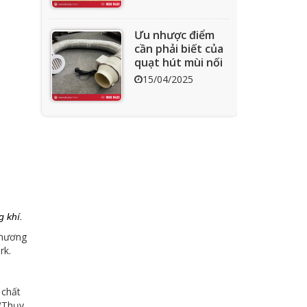
Ưu nhược điểm
cần phải biết của
quạt hút mùi nối
ống
15/04/2025
Tìm hiểu quạt ly
tâm công nghiệp
11/04/2025
g khí.
Quạt nồi hơi công
nghiệp và cách
hương
phân loại theo
rk.
mục đích sử dụng
04/04/2025
chuẩn nhất
 chất
 (Thụy