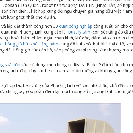
C Doosan (Hàn Quốc), robot hàn tự động DAIHEN (Nhật Bản),tổ hợp 
g sơn tĩnh điện,…kết hợp cùng đội ngũ chuyên gia hàng đầu Việt Nam
ất lượng tốt nhất cho dự án.
 và lắp đặt thành công hơn 30
quạt công nghiệp
công suất lớn cho c
ại quạt mà Phương Linh cung cấp là:
Quạt ly tâm
(con sò) tăng áp cầu 
 thang thoát hiểm nhằm ngăn chặn khói, khí độc, đảm bảo an toàn ch
t thông gió hút khói tầng hầm
dùng để hút khói bụi, khí thải ô tô, xe
g để thông gió các căn hộ, văn phòng và tại trung tâm thương mại 
ng suất lớn
vào sử dụng cho chung cư Rivera Park sẽ đảm bảo cho m
trong lành, đáp ứng các tiêu chuẩn về môi trường và không gian sống
và sự hợp tác bền vững của Phương Linh với các nhà thầu, chủ đầu tư
ợc chung tay góp phần đem lại môi trường sống trong lành cho ngườ