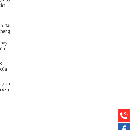
cân
hủ đầu
thang
o
 máy
của
ôi
 của
 dự án
i dân