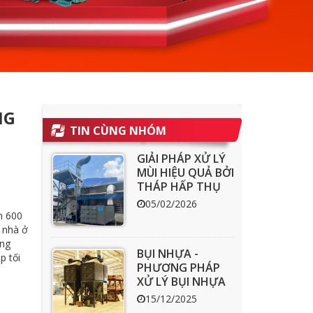
NG
TIN CÙNG NHÓM
GIẢI PHÁP XỬ LÝ
MÙI HIỆU QUẢ BỞI
THÁP HẤP THỤ
THAN HOẠT
05/02/2026
TÍNH ACT
n 600
 nhà ở
ờng
BỤI NHỰA -
p tối
PHƯƠNG PHÁP
XỬ LÝ BỤI NHỰA
HIỆU QUẢ
15/12/2025