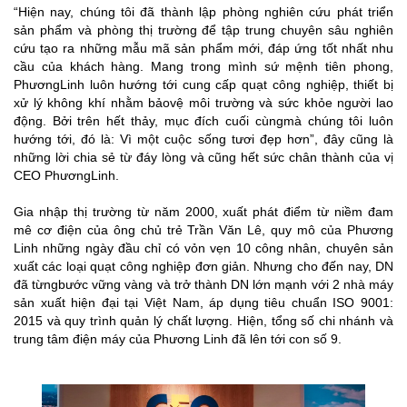
“Hiện nay, chúng tôi đã thành lập phòng nghiên cứu phát triển
sản phẩm và phòng thị trường để tập trung chuyên sâu nghiên
cứu tạo ra những mẫu mã sản phẩm mới, đáp ứng tốt nhất nhu
cầu của khách hàng. Mang trong mình sứ mệnh tiên phong,
PhươngLinh luôn hướng tới cung cấp quạt công nghiệp, thiết bị
xử lý không khí nhằm bảovệ môi trường và sức khỏe người lao
động. Bởi trên hết thảy, mục đích cuối cùngmà chúng tôi luôn
hướng tới, đó là: Vì một cuộc sống tươi đẹp hơn”, đây cũng là
những lời chia sẻ từ đáy lòng và cũng hết sức chân thành của vị
CEO PhươngLinh.
Gia nhập thị trường từ năm 2000, xuất phát điểm từ niềm đam
mê cơ điện của ông chủ trẻ Trần Văn Lê, quy mô của Phương
Linh những ngày đầu chỉ có vỏn vẹn 10 công nhân, chuyên sản
xuất các loại quạt công nghiệp đơn giản. Nhưng cho đến nay, DN
đã từngbước vững vàng và trở thành DN lớn mạnh với 2 nhà máy
sản xuất hiện đại tại Việt Nam, áp dụng tiêu chuẩn ISO 9001:
2015 và quy trình quản lý chất lượng. Hiện, tổng số chi nhánh và
trung tâm điện máy của Phương Linh đã lên tới con số 9.