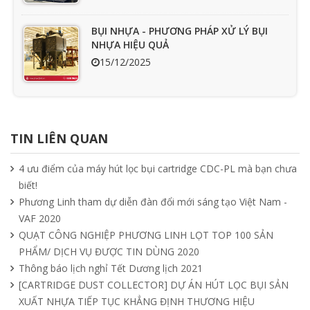
BỤI NHỰA - PHƯƠNG PHÁP XỬ LÝ BỤI
NHỰA HIỆU QUẢ
15/12/2025
Ưu nhược điểm cần phải biết của quạt
hút mùi nối ống
TIN LIÊN QUAN
15/04/2025
4 ưu điểm của máy hút lọc bụi cartridge CDC-PL mà bạn chưa
biết!
Tìm hiểu quạt ly tâm công nghiệp
Phương Linh tham dự diễn đàn đổi mới sáng tạo Việt Nam -
11/04/2025
VAF 2020
QUẠT CÔNG NGHIỆP PHƯƠNG LINH LỌT TOP 100 SẢN
PHẨM/ DỊCH VỤ ĐƯỢC TIN DÙNG 2020
Quạt nồi hơi công nghiệp và cách phân
Thông báo lịch nghỉ Tết Dương lịch 2021
loại theo mục đích sử dụng chuẩn nhất
[CARTRIDGE DUST COLLECTOR] DỰ ÁN HÚT LỌC BỤI SẢN
04/04/2025
XUẤT NHỰA TIẾP TỤC KHẲNG ĐỊNH THƯƠNG HIỆU