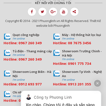
KẾT NỐI VỚI CHÚNG TÔI
Copyright © 2014 - 2021 Phuonglinh.vn All Rights Reserved. Thiết Kế
website bởi Phuonglinh
Quạt công nghiệp
Máy - Hệ thống hút lọc bụi
I'm online
I'm online
Hotline:
0967 260 349
Hotline:
08
7675 3456
Tủ điện - Thang máng cáp
Showroom Trường Chinh -
I'm online
Hà Nội
Hotline:
0967 260 349
I'm online
Hotline:
09
01 775 734
Showroom Long Biên - Hà
Showroom Tp Vinh - Nghệ
Nội
An
I'm online
I''m online
Hotline:
0912 693 977
Hotline:
0913 201 355
Chi nhánh Đà Nẵng
Chi nhánh Hồ Chí Minh
I'm online
I'm online
Công ty Phương Linh
Hotline:
0963 544 563
Hotline:
0909 503 696
Xin chào, Chúng tôi ở đây và sẵn sàng 