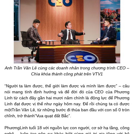
Anh Trần Văn Lê cùng các doanh nhân trong chương trình CEO –
Chìa khóa thành công phát trên VTV1
“Người ta làm được, thế giới làm được và mình làm được” – câu
nói mang tính định hướng và để đời đó của CEO của Phương
Linh từ cách đây gần hai mươi năm chính là động lực để Phương
Linh đạt được vị thế như ngày hôm nay. Để rồi chúng ta có được
mộtTrần Văn Lê, từ những bước đi thủa ban đầu với con số 0 tròn
chĩnh, trở thành“Vua quạt đất Bắc”.
PhươngLinh tuổi 18 với nguồn lực con người, cơ sở hạ tầng, công
nghệ …luôn tạo nên sự khác biệt cùng giá trị gia tăng với hệ