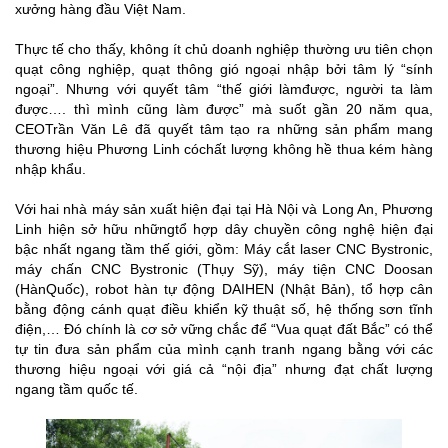
xưởng hàng đầu Việt Nam.
Thực tế cho thấy, không ít chủ doanh nghiệp thường ưu tiên chọn
quạt công nghiệp, quạt thông gió ngoại nhập bởi tâm lý “sính
ngoại”. Nhưng với quyết tâm “thế giới làmđược, người ta làm
được…. thì mình cũng làm được” mà suốt gần 20 năm qua,
CEOTrần Văn Lê đã quyết tâm tạo ra những sản phẩm mang
thương hiệu Phương Linh cóchất lượng không hề thua kém hàng
nhập khẩu.
Với hai nhà máy sản xuất hiện đại tại Hà Nội và Long An, Phương
Linh hiện sở hữu nhữngtổ hợp dây chuyền công nghệ hiện đại
bậc nhất ngang tầm thế giới, gồm: Máy cắt laser CNC Bystronic,
máy chấn CNC Bystronic (Thụy Sỹ), máy tiện CNC Doosan
(HànQuốc), robot hàn tự động DAIHEN (Nhật Bản), tổ hợp cân
bằng động cánh quạt điều khiển kỹ thuật số, hệ thống sơn tĩnh
điện,… Đó chính là cơ sở vững chắc để “Vua quạt đất Bắc” có thể
tự tin đưa sản phẩm của mình cạnh tranh ngang bằng với các
thương hiệu ngoại với giá cả “nội địa” nhưng đạt chất lượng
ngang tầm quốc tế.