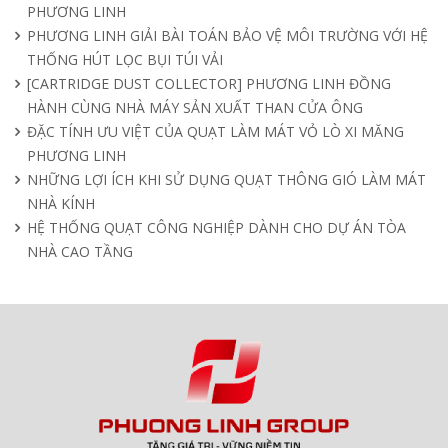
PHƯƠNG LINH
PHƯƠNG LINH GIẢI BÀI TOÁN BẢO VỆ MÔI TRƯỜNG VỚI HỆ
THỐNG HÚT LỌC BỤI TÚI VẢI
[CARTRIDGE DUST COLLECTOR] PHƯƠNG LINH ĐỒNG
HÀNH CÙNG NHÀ MÁY SẢN XUẤT THAN CỬA ÔNG
ĐẶC TÍNH ƯU VIỆT CỦA QUẠT LÀM MÁT VỎ LÒ XI MĂNG
PHƯƠNG LINH
NHỮNG LỢI ÍCH KHI SỬ DỤNG QUẠT THÔNG GIÓ LÀM MÁT
NHÀ KÍNH
HỆ THỐNG QUẠT CÔNG NGHIỆP DÀNH CHO DỰ ÁN TÒA
NHÀ CAO TẦNG