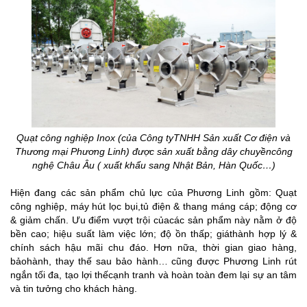
Quạt công nghiệp Inox (của Công tyTNHH Sản xuất Cơ điện và
Thương mại Phương Linh) được sản xuất bằng dây chuyềncông
nghệ Châu Âu ( xuất khẩu sang Nhật Bản, Hàn Quốc…)
Hiện đang các sản phẩm chủ lực của Phương Linh gồm: Quạt
công nghiệp, máy hút lọc bụi,tủ điện & thang máng cáp; động cơ
& giảm chấn. Ưu điểm vượt trội củacác sản phẩm này nằm ở độ
bền cao; hiệu suất làm việc lớn; độ ồn thấp; giáthành hợp lý &
chính sách hậu mãi chu đáo. Hơn nữa, thời gian giao hàng,
bảohành, thay thế sau bảo hành… cũng được Phương Linh rút
ngắn tối đa, tạo lợi thếcạnh tranh và hoàn toàn đem lại sự an tâm
và tin tưởng cho khách hàng.