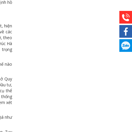
định hồ
t, hiện
 về các
ỡ, theo
trúc Hà
 trọng
thế nào
Sở Quy
Đầu tư,
cụ thể
 thống
em xét
giá như
n. Tuy