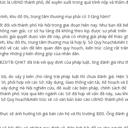
 tức là UBND thành phố, để xuyên suốt trong quá trình nộp và thẩm 
.
trình, khu đô thị, trung tâm thương mại phải có 3 tầng hầm?
t đối với thành phố Hà Nội trong giai đoạn hiện nay. Như bạn đã biế
thông nan giải, cơ sở hạ tầng đã không theo kịp được sự phát triển
bước giải quyết được vấn đề này, phải có những giải pháp để tháo g
ình, khu đô thị, trung tâm thương mại là hợp lý. Sở Quy hoạch&Kiến 
ố về các vấn đề liên quan đến quy hoạch, kiến trúc cũng rất trân
 nghe những ý kiến đóng góp của nhân dân.
1823/TB-QHKT đã trái với quy định của pháp luật, ông đánh giá như 
ộ, do vậy ý kiến cho rằng trái pháp luật thì chưa đánh giá. Hiện 
rì, phối hợp với các Sở: Xây dựng, Giao thông vận tải, Kế hoạch và 
xây dựng Hà Nội nghiên cứu, đề xuất các biện pháp, chính sách để 
hành phố. Vừa qua liên ngành các Sở đã họp về vấn đề này, sau khi
ép, Sở Quy hoạch&Kiến trúc sẽ có văn bản báo cáo UBND thành phố x
 thực sẽ ảnh hưởng tới giá bán căn hộ và thị trường BĐS. Ông đánh 
xã hội đều có những quy định về diện tích bãi đỗ xe cho người dâ