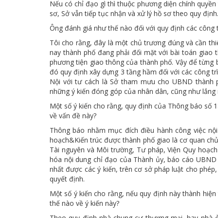
Nếu có chỉ đạo gì thì thuộc phương diện chính quyền
sơ, Sở vẫn tiếp tục nhận và xử lý hồ sơ theo quy định
Ông đánh giá như thế nào đối với quy định các công 
Tôi cho rằng, đây là một chủ trương đúng và cần thiế
nay thành phố đang phải đối mặt với bài toán giao 
phương tiện giao thông của thành phố. Vậy để từng 
đó quy định xây dựng 3 tầng hầm đối với các công tr
Nội với tư cách là Sở tham mưu cho UBND thành ph
những ý kiến đóng góp của nhân dân, cũng như lắng
Một số ý kiến cho rằng, quy định của Thông báo số 
về vấn đề này?
Thông báo nhằm mục đích điều hành công việc nội b
hoạch&Kiến trúc được thành phố giao là cơ quan chủ t
Tài nguyên và Môi trường, Tư pháp, Viện Quy hoạch 
hóa nội dung chỉ đạo của Thành ủy, báo cáo UBND t
nhất được các ý kiến, trên cơ sở pháp luật cho ph
quyết định.
Một số ý kiến cho rằng, nếu quy định này thành hiện
thế nào về ý kiến này?
Theo quy định nhà chung cư thương mại, hay nhà ở 