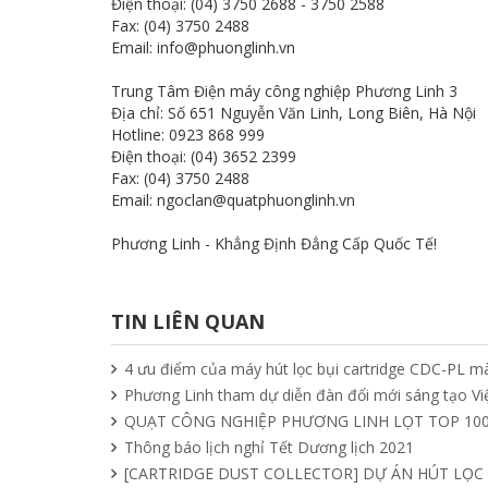
Điện thoại: (04) 3750 2688 - 3750 2588
Fax: (04) 3750 2488
Email: info@phuonglinh.vn
Trung Tâm Điện máy công nghiệp Phương Linh 3
Địa chỉ: Số 651 Nguyễn Văn Linh, Long Biên, Hà Nội
Hotline: 0923 868 999
Điện thoại: (04) 3652 2399
Fax: (04) 3750 2488
Email: ngoclan@quatphuonglinh.vn
Phương Linh - Khẳng Định Đẳng Cấp Quốc Tế!
TIN LIÊN QUAN
4 ưu điểm của máy hút lọc bụi cartridge CDC-PL mà
Phương Linh tham dự diễn đàn đổi mới sáng tạo V
QUẠT CÔNG NGHIỆP PHƯƠNG LINH LỌT TOP 100
Thông báo lịch nghỉ Tết Dương lịch 2021
[CARTRIDGE DUST COLLECTOR] DỰ ÁN HÚT LỌC