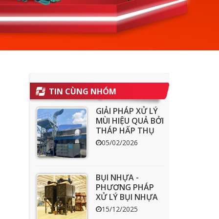
TIN CÙNG NHÓM
GIẢI PHÁP XỬ LÝ
MÙI HIỆU QUẢ BỞI
THÁP HẤP THỤ
THAN HOẠT
05/02/2026
TÍNH ACT
BỤI NHỰA -
PHƯƠNG PHÁP
XỬ LÝ BỤI NHỰA
HIỆU QUẢ
15/12/2025