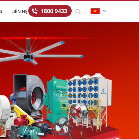
1800 9433
G
LIÊN HỆ