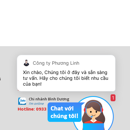
Tủ điện - Thang máng cáp
Công ty Phương Linh
I'm online
Hotline:
0967 260 349
Xin chào, Chúng tôi ở đây và sẵn sàng 
tư vấn. Hãy cho chúng tôi biết nhu cầu 
i
Showroom Tp Vinh - Nghệ An
I''m online
Hotline:
0913 201 355
1
Chi nhánh Bình Dương
I'm online
Hotline:
0933 569 039