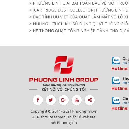
PHƯƠNG LINH GIẢI BÀI TOÁN BẢO VỆ MÔI TRƯỜN
[CARTRIDGE DUST COLLECTOR] PHƯƠNG LINH 
ĐẶC TÍNH ƯU VIỆT CỦA QUẠT LÀM MÁT VỎ LÒ X
NHỮNG LỢI ÍCH KHI SỬ DỤNG QUẠT THÔNG GIÓ
HỆ THỐNG QUẠT CÔNG NGHIỆP DÀNH CHO DỰ 
Quạ
I'm 
Hotline
Sho
I'm 
Hotline
KẾT NỐI VỚI CHÚNG TÔI
Chi
I'm 
Hotline
Copyright © 2014 - 2021 Phuonglinh.vn
All Rights Reserved. Thiết Kế website
bởi Phuonglinh