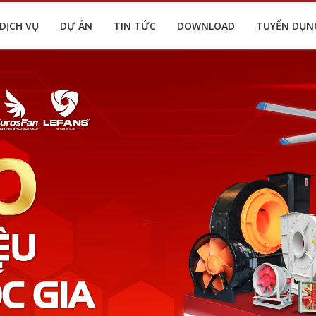
DỊCH VỤ
DỰ ÁN
TIN TỨC
DOWNLOAD
TUYỂN DỤN