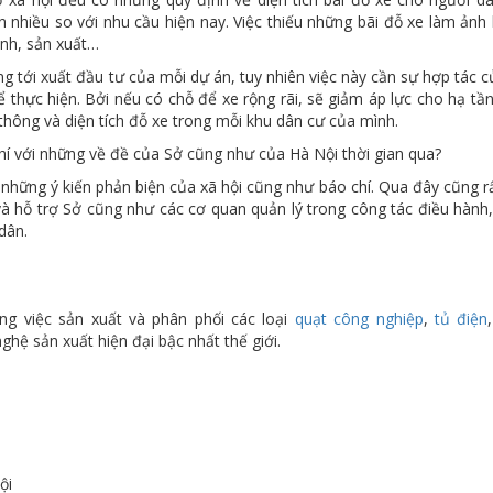
ơn nhiều so với nhu cầu hiện nay. Việc thiếu những bãi đỗ xe làm ản
anh, sản xuất…
g tới xuất đầu tư của mỗi dự án, tuy nhiên việc này cần sự hợp tác 
 thực hiện. Bởi nếu có chỗ để xe rộng rãi, sẽ giảm áp lực cho hạ tầ
thông và diện tích đỗ xe trong mỗi khu dân cư của mình.
hí với những về đề của Sở cũng như của Hà Nội thời gian qua?
 những ý kiến phản biện của xã hội cũng như báo chí. Qua đây cũng 
à hỗ trợ Sở cũng như các cơ quan quản lý trong công tác điều hành,
dân.
ng việc sản xuất và phân phối các loại
quạt công nghiệp
,
tủ điện
ghệ sản xuất hiện đại bậc nhất thế giới.
ội