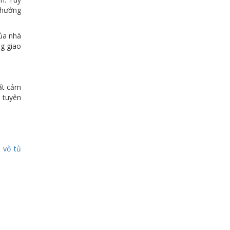
h hưởng
của nhà
ng giao
rất cảm
 tuyên
,
vỏ tủ