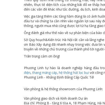
nhiên, thực tế diện tích của những bãi đỗ xe thấp h
đến các vấn đề khác như tắc đường, du lịch, kinh do
Việc gia tăng thêm các tầng hầm đúng là có ảnh hưởn
đầu tư và chúng ta cần nhìn vào nguồn lợi sau này để
thông, người mua nhà cũng được lợi từ hạ tầng giao 
Ông đánh giá như thế nào về sự phản biện của báo c
Sở Quy hoạch&Kiến trúc Hà Nội rất cần và lắng nghe
ơn Báo Xây dựng đã nhanh nhạy trong việc đưa tin v
truyền về những chủ trương của thành phố tới người 
Trân trọng cảm ơn ông!
Phương Linh tự hào là doanh nghiệp hàng đầu tro
điện
,
thang máng cáp
,
hệ thống hút lọc bụi
với công n
Phương Linh - Khẳng Định Đẳng Cấp Quốc Tế!
Văn phòng & hệ thống showroom của Phương Linh:
Văn phòng giao dịch và Kinh doanh Dự án
Địa chỉ: Phòng B - tầng 6 tòa A, 18 Phạm Hùng, Hà N