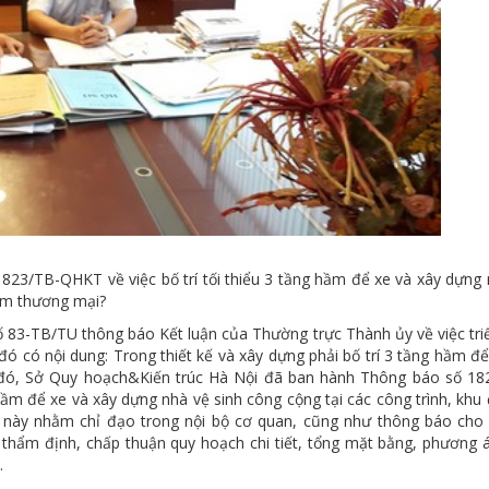
1823/TB-QHKT về việc bố trí tối thiểu 3 tầng hầm để xe và xây dựng
tâm thương mại?
83-TB/TU thông báo Kết luận của Thường trực Thành ủy về việc triể
đó có nội dung: Trong thiết kế và xây dựng phải bố trí 3 tầng hầm đ
 đó, Sở Quy hoạch&Kiến trúc Hà Nội đã ban hành Thông báo số 18
hầm để xe và xây dựng nhà vệ sinh công cộng tại các công trình, khu 
 này nhằm chỉ đạo trong nội bộ cơ quan, cũng như thông báo cho 
thẩm định, chấp thuận quy hoạch chi tiết, tổng mặt bằng, phương á
.