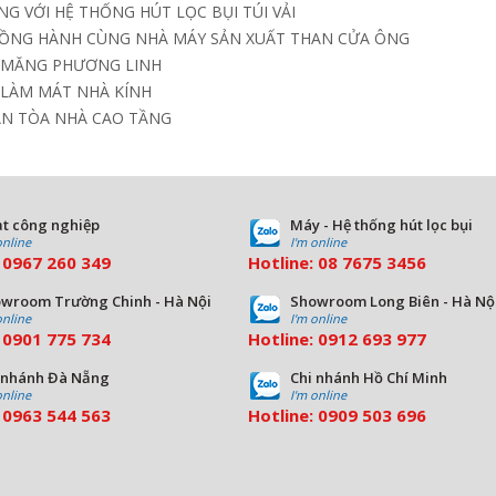
G VỚI HỆ THỐNG HÚT LỌC BỤI TÚI VẢI
ĐỒNG HÀNH CÙNG NHÀ MÁY SẢN XUẤT THAN CỬA ÔNG
I MĂNG PHƯƠNG LINH
 LÀM MÁT NHÀ KÍNH
ÁN TÒA NHÀ CAO TẦNG
t công nghiệp
Máy - Hệ thống hút lọc bụi
online
I'm online
:
0967 260 349
Hotline:
08
7675 3456
wroom Trường Chinh - Hà Nội
Showroom Long Biên - Hà Nộ
online
I'm online
:
09
01 775 734
Hotline:
0912 693 977
 nhánh Đà Nẵng
Chi nhánh Hồ Chí Minh
online
I'm online
:
0963 544 563
Hotline:
0909 503 696