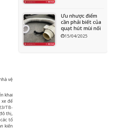
Ưu nhược điểm
cần phải biết của
quạt hút mùi nối
ống
15/04/2025
Tìm hiểu quạt ly
tâm công nghiệp
11/04/2025
 nhà vệ
n khai
Quạt nồi hơi công
ể xe để
nghiệp và cách
23/TB-
phân loại theo
đô thị,
mục đích sử dụng
các tổ
04/04/2025
chuẩn nhất
n kiến