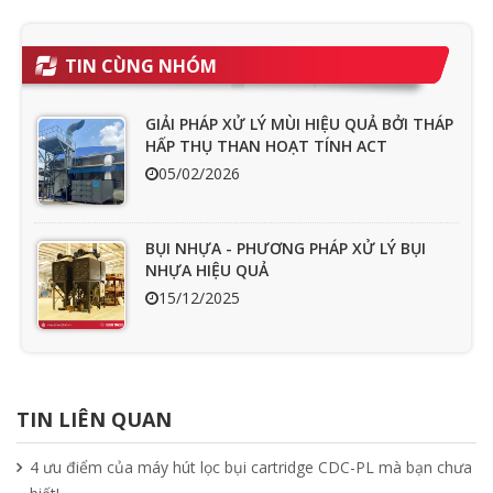
TIN CÙNG NHÓM
GIẢI PHÁP XỬ LÝ MÙI HIỆU QUẢ BỞI THÁP
HẤP THỤ THAN HOẠT TÍNH ACT
05/02/2026
BỤI NHỰA - PHƯƠNG PHÁP XỬ LÝ BỤI
NHỰA HIỆU QUẢ
15/12/2025
Ưu nhược điểm cần phải biết của quạt
hút mùi nối ống
TIN LIÊN QUAN
15/04/2025
4 ưu điểm của máy hút lọc bụi cartridge CDC-PL mà bạn chưa