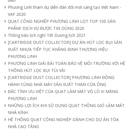
biết!
Tìm hiểu quạt ly tâm công nghiệp
Phương Linh tham dự diễn đàn đổi mới sáng tạo Việt Nam -
11/04/2025
VAF 2020
QUẠT CÔNG NGHIỆP PHƯƠNG LINH LỌT TOP 100 SẢN
PHẨM/ DỊCH VỤ ĐƯỢC TIN DÙNG 2020
Quạt nồi hơi công nghiệp và cách phân
Thông báo lịch nghỉ Tết Dương lịch 2021
loại theo mục đích sử dụng chuẩn nhất
[CARTRIDGE DUST COLLECTOR] DỰ ÁN HÚT LỌC BỤI SẢN
04/04/2025
XUẤT NHỰA TIẾP TỤC KHẲNG ĐỊNH THƯƠNG HIỆU
PHƯƠNG LINH
PHƯƠNG LINH GIẢI BÀI TOÁN BẢO VỆ MÔI TRƯỜNG VỚI HỆ
THỐNG HÚT LỌC BỤI TÚI VẢI
[CARTRIDGE DUST COLLECTOR] PHƯƠNG LINH ĐỒNG
HÀNH CÙNG NHÀ MÁY SẢN XUẤT THAN CỬA ÔNG
ĐẶC TÍNH ƯU VIỆT CỦA QUẠT LÀM MÁT VỎ LÒ XI MĂNG
PHƯƠNG LINH
NHỮNG LỢI ÍCH KHI SỬ DỤNG QUẠT THÔNG GIÓ LÀM MÁT
NHÀ KÍNH
HỆ THỐNG QUẠT CÔNG NGHIỆP DÀNH CHO DỰ ÁN TÒA
NHÀ CAO TẦNG