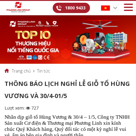
1800 9433
Trang chủ
Tin tức
THÔNG BÁO LỊCH NGHỈ LỄ GIỖ TỔ HÙNG
VƯƠNG VÀ 30/4-01/5
Lượt xem:
727
Nhân dịp giỗ tổ Hùng Vương & 30/4 – 1/5, Công ty TNHH
Sản xuất Cơ điện & Thương mại Phương Linh xin kính
chúc Quý Khách hàng, Quý đối tác có một kỳ nghỉ lễ vui
vẻ, ấm áp bên gia đình và người thân.