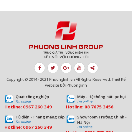
KẾT NỐI VỚI CHÚNG TÔI
Copyright © 2014 - 2021 Phuonglinh.vn All Rights Reserved. Thiết Kế
website bởi Phuonglinh
Quạt công nghiệp
Máy - Hệ thống hút lọc bụi
I'm online
I'm online
Hotline:
0967 260 349
Hotline:
08
7675 3456
Tủ điện - Thang máng cáp
Showroom Trường Chinh -
I'm online
Hà Nội
Hotline:
0967 260 349
I'm online