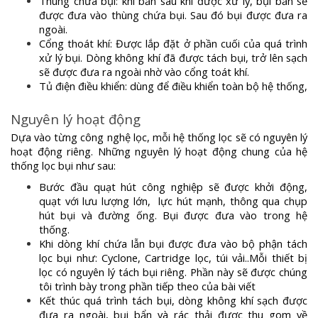
Thùng chứa bụi: khí bẩn sau khi được xử lý, bụi bẩn sẽ
được đưa vào thùng chứa bụi. Sau đó bụi được đưa ra
ngoài.
Cổng thoát khí: Được lắp đặt ở phần cuối của quá trình
xử lý bụi. Dòng không khí đã được tách bụi, trở lên sạch
sẽ được đưa ra ngoài nhờ vào cổng toát khí.
Tủ điện điều khiển: dùng để điều khiển toàn bộ hệ thống,
Nguyên lý hoạt động
Dựa vào từng công nghệ lọc, mỗi hệ thống lọc sẽ có nguyên lý
hoạt động riêng. Những nguyên lý hoạt động chung của hệ
thống lọc bụi như sau:
Bước đầu quạt hút công nghiệp sẽ được khởi động,
quạt với lưu lượng lớn, lực hút mạnh, thông qua chụp
hút bụi và đường ống. Bụi được đưa vào trong hệ
thống.
Khi dòng khí chứa lẫn bụi được đưa vào bộ phận tách
lọc bụi như: Cyclone, Cartridge lọc, túi vải..Mỗi thiết bị
lọc có nguyên lý tách bụi riêng. Phần này sẽ được chúng
tôi trình bày trong phần tiếp theo của bài viết
Kết thúc quá trình tách bụi, dòng không khí sạch được
đưa ra ngoài, bụi bẩn và rác thải được thu gom về