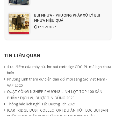
BỤI NHỰA - PHƯƠNG PHÁP XỬ LÝ BỤI
NHỰA HIỆU QUẢ
15/12/2025
Ưu nhược điểm cần phải biết của quạt
hút mùi nối ống
TIN LIÊN QUAN
15/04/2025
4 ưu điểm của máy hút lọc bụi cartridge CDC-PL mà bạn chưa
biết!
Tìm hiểu quạt ly tâm công nghiệp
Phương Linh tham dự diễn đàn đổi mới sáng tạo Việt Nam -
11/04/2025
VAF 2020
QUẠT CÔNG NGHIỆP PHƯƠNG LINH LỌT TOP 100 SẢN
PHẨM/ DỊCH VỤ ĐƯỢC TIN DÙNG 2020
Quạt nồi hơi công nghiệp và cách phân
Thông báo lịch nghỉ Tết Dương lịch 2021
loại theo mục đích sử dụng chuẩn nhất
[CARTRIDGE DUST COLLECTOR] DỰ ÁN HÚT LỌC BỤI SẢN
04/04/2025