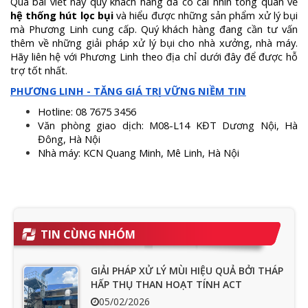
Qua bài viết này quý khách hàng đã có cái nhìn tổng quan về
hệ thống hút lọc bụi
và hiểu được những sản phẩm xử lý bụi
mà Phương Linh cung cấp. Quý khách hàng đang cần tư vấn
thêm về những giải pháp xử lý bụi cho nhà xưởng, nhà máy.
Hãy liên hệ với Phương Linh theo địa chỉ dưới đây để được hỗ
trợ tốt nhất.
PHƯƠNG LINH - TĂNG GIÁ TRỊ VỮNG NIỀM TIN
Hotline: 08 7675 3456
Văn phòng giao dịch: M08-L14 KĐT Dương Nội, Hà
Đông, Hà Nội
Nhà máy: KCN Quang Minh, Mê Linh, Hà Nội
TIN CÙNG NHÓM
GIẢI PHÁP XỬ LÝ MÙI HIỆU QUẢ BỞI THÁP
HẤP THỤ THAN HOẠT TÍNH ACT
05/02/2026