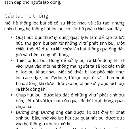
sạch đẹp cho người lao động.
Cấu tạo hệ thống
Mỗi hệ thống lọc bụi sẽ có sự khác nhau về cấu tạo, nhưng
nhìn chung hệ thống hút lọc bụi có các bộ phận chính sau đây:
Quạt hút bụi: thường dùng quạt lý ly tâm để tạo ra lực
hút, thu gom bụi bẩn từ những vị trí phát sinh bụi. Một
chiều thổi để đưa ra khí chứa lẫn bụi thông qua ống dẫn
gió vào bên trong hệ thống.
Thiết bị lọc bụi: Dùng để xử lý bụi ra khỏi dòng khí đi
vào. Dựa vào mỗi hệ thống mà người ta sẽ lọc các thiết
bị lọc bụi khác nhau. Một số thiết bị lọc phổ biến như:
lọc cartridge, lọc Cyclone, túi lọc bụi túi vải, than hoạt
tính….Dòng khí được đưa vào bộ phận xử lý bụi, tách bụi
ra khỏi dòng khí.
Chụp hút bụi: được lắp đặt ở những vị trí phát sinh bụi
bẩn, kết nối với lực hút của quạt để hút bụi thông quan
chụp hút.
Đường ống: Đường ống dẫn được lắp đặt ở vị trí phát
sinh bụi bẩn, nhờ vào lực hút của quạt hút bụi được đưa
vào hệ thống trước khi xử lý.