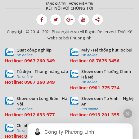
KẾT NỐI VỚI CHÚNG TÔI
Copyright © 2014 - 2021 Phuonglinh.vn All Rights Reserved. Thiết Kế
website bởi Phuonglinh
Quạt công nghiệp
Máy - Hệ thống hút lọc bụi
I'm online
I'm online
Hotline:
0967 260 349
Hotline:
08
7675 3456
Tủ điện - Thang máng cáp
Showroom Trường Chinh -
I'm online
Hà Nội
Hotline:
0967 260 349
I'm online
Hotline:
09
01 775 734
Showroom Long Biên - Hà
Showroom Tp Vinh - Nghệ
Nội
An
I'm online
I''m online
Hotline:
0912 693 977
Hotline:
0913 201 355
Chi nhánh Đà Nẵng
Chi nhánh Hồ Chí Minh
I'm online
I'm online
Công ty Phương Linh
Hotline:
0963 544 563
Hotline:
0909 503 696