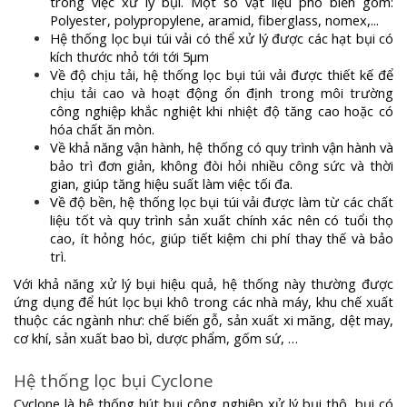
trong việc xử lý bụi. Một số vật liệu phổ biến gồm:
Polyester, polypropylene, aramid, fiberglass, nomex,...
Hệ thống lọc bụi túi vải có thể xử lý được các hạt bụi có
kích thước nhỏ tới tới 5µm
Về độ chịu tải, hệ thống lọc bụi túi vải được thiết kế để
chịu tải cao và hoạt động ổn định trong môi trường
công nghiệp khắc nghiệt khi nhiệt độ tăng cao hoặc có
hóa chất ăn mòn.
Về khả năng vận hành, hệ thống có quy trình vận hành và
bảo trì đơn giản, không đòi hỏi nhiều công sức và thời
gian, giúp tăng hiệu suất làm việc tối đa.
Về độ bền, hệ thống lọc bụi túi vải được làm từ các chất
liệu tốt và quy trình sản xuất chính xác nên có tuổi thọ
cao, ít hỏng hóc, giúp tiết kiệm chi phí thay thế và bảo
trì.
Với khả năng xử lý bụi hiệu quả, hệ thống này thường được
ứng dụng để hút lọc bụi khô trong các nhà máy, khu chế xuất
thuộc các ngành như: chế biến gỗ, sản xuất xi măng, dệt may,
cơ khí, sản xuất bao bì, dược phẩm, gốm sứ, …
Hệ thống lọc bụi Cyclone
Cyclone là hệ thống hút bụi công nghiệp xử lý bụi thô, bụi có