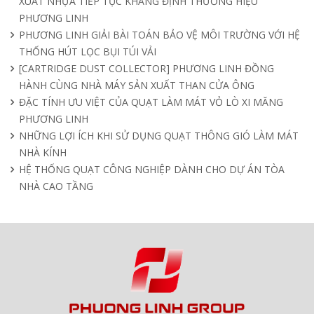
XUẤT NHỰA TIẾP TỤC KHẲNG ĐỊNH THƯƠNG HIỆU
PHƯƠNG LINH
PHƯƠNG LINH GIẢI BÀI TOÁN BẢO VỆ MÔI TRƯỜNG VỚI HỆ
THỐNG HÚT LỌC BỤI TÚI VẢI
[CARTRIDGE DUST COLLECTOR] PHƯƠNG LINH ĐỒNG
HÀNH CÙNG NHÀ MÁY SẢN XUẤT THAN CỬA ÔNG
ĐẶC TÍNH ƯU VIỆT CỦA QUẠT LÀM MÁT VỎ LÒ XI MĂNG
PHƯƠNG LINH
NHỮNG LỢI ÍCH KHI SỬ DỤNG QUẠT THÔNG GIÓ LÀM MÁT
NHÀ KÍNH
HỆ THỐNG QUẠT CÔNG NGHIỆP DÀNH CHO DỰ ÁN TÒA
NHÀ CAO TẦNG