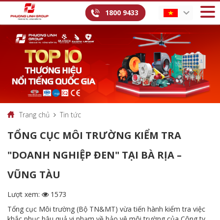
1800 9433
Trang chủ
Tin tức
TỔNG CỤC MÔI TRƯỜNG KIỂM TRA
"DOANH NGHIỆP ĐEN" TẠI BÀ RỊA –
VŨNG TÀU
Lượt xem:
1573
Tổng cục Môi trường (Bộ TN&MT) vừa tiến hành kiểm tra việc
khắc phục hậu quả vi phạm về bảo vệ môi trường của Công ty