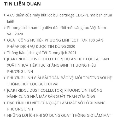
TIN LIÊN QUAN
15/04/2025
4 ưu điểm của máy hút lọc bụi cartridge CDC-PL mà bạn chưa
biết!
Tìm hiểu quạt ly tâm công nghiệp
Phương Linh tham dự diễn đàn đổi mới sáng tạo Việt Nam -
11/04/2025
VAF 2020
QUẠT CÔNG NGHIỆP PHƯƠNG LINH LỌT TOP 100 SẢN
PHẨM/ DỊCH VỤ ĐƯỢC TIN DÙNG 2020
Quạt nồi hơi công nghiệp và cách phân
Thông báo lịch nghỉ Tết Dương lịch 2021
loại theo mục đích sử dụng chuẩn nhất
[CARTRIDGE DUST COLLECTOR] DỰ ÁN HÚT LỌC BỤI SẢN
04/04/2025
XUẤT NHỰA TIẾP TỤC KHẲNG ĐỊNH THƯƠNG HIỆU
PHƯƠNG LINH
PHƯƠNG LINH GIẢI BÀI TOÁN BẢO VỆ MÔI TRƯỜNG VỚI HỆ
THỐNG HÚT LỌC BỤI TÚI VẢI
[CARTRIDGE DUST COLLECTOR] PHƯƠNG LINH ĐỒNG
HÀNH CÙNG NHÀ MÁY SẢN XUẤT THAN CỬA ÔNG
ĐẶC TÍNH ƯU VIỆT CỦA QUẠT LÀM MÁT VỎ LÒ XI MĂNG
PHƯƠNG LINH
NHỮNG LỢI ÍCH KHI SỬ DỤNG QUẠT THÔNG GIÓ LÀM MÁT