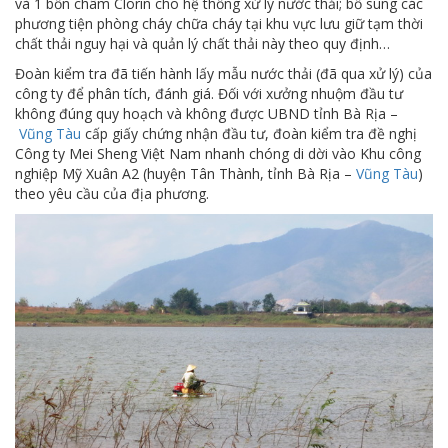
và 1 bồn châm Clorin cho hệ thống xử lý nước thải; bổ sung các
phương tiện phòng cháy chữa cháy tại khu vực lưu giữ tạm thời
chất thải nguy hại và quản lý chất thải này theo quy định…
Đoàn kiểm tra đã tiến hành lấy mẫu nước thải (đã qua xử lý) của
công ty để phân tích, đánh giá. Đối với xưởng nhuộm đầu tư
không đúng quy hoạch và không được UBND tỉnh Bà Rịa –
Vũng Tàu
cấp giấy chứng nhận đầu tư, đoàn kiểm tra đề nghị
Công ty Mei Sheng Việt Nam nhanh chóng di dời vào Khu công
nghiệp Mỹ Xuân A2 (huyện Tân Thành, tỉnh Bà Rịa –
Vũng Tàu
)
theo yêu cầu của địa phương.