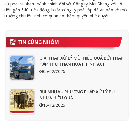
xử phạt vi phạm hành chính đối với Công ty Mei Sheng với số
tiền gần 640 triệu đồng; buộc công ty phải lập đề án bảo vệ môi
trường chi tiết trình cơ quan có thẩm quyền phê duyệt.
TIN CÙNG NHÓM
GIẢI PHÁP XỬ LÝ MÙI HIỆU QUẢ BỞI THÁP
HẤP THỤ THAN HOẠT TÍNH ACT
05/02/2026
BỤI NHỰA - PHƯƠNG PHÁP XỬ LÝ BỤI
NHỰA HIỆU QUẢ
15/12/2025
Ưu nhược điểm cần phải biết của quạt
hút mùi nối ống