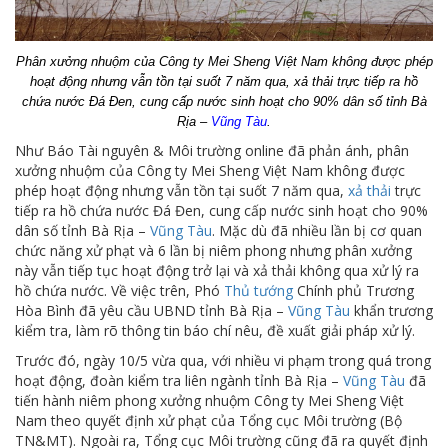
Phân xưởng nhuộm của Công ty Mei Sheng Việt Nam không được phép
hoạt động nhưng vẫn tồn tại suốt 7 năm qua, xả thải trực tiếp ra hồ
chứa nước Đá Đen, cung cấp nước sinh hoạt cho 90% dân số tỉnh Bà
Rịa –
Vũng Tàu
.
Như Báo Tài nguyên & Môi trường online đã phản ánh, phân
xưởng nhuộm của Công ty Mei Sheng Việt Nam không được
phép hoạt động nhưng vẫn tồn tại suốt 7 năm qua,
xả thải
trực
tiếp ra hồ chứa nước Đá Đen, cung cấp nước sinh hoạt cho 90%
dân số tỉnh Bà Rịa –
Vũng Tàu
. Mặc dù đã nhiều lần bị cơ quan
chức năng xử phạt và 6 lần bị niêm phong nhưng phân xưởng
này vẫn tiếp tục hoạt động trở lại và xả thải không qua xử lý ra
hồ chứa nước. Về việc trên, Phó
Thủ tướng
Chính phủ Trương
Hòa Bình đã yêu cầu UBND tỉnh Bà Rịa –
Vũng Tàu
khẩn trương
kiểm tra, làm rõ thông tin báo chí nêu, đề xuất giải pháp xử lý.
Trước đó, ngày 10/5 vừa qua, với nhiều vi phạm trong quá trong
hoạt động, đoàn kiểm tra liên ngành tỉnh Bà Rịa –
Vũng Tàu
đã
tiến hành niêm phong xưởng nhuộm Công ty Mei Sheng Việt
Nam theo quyết định xử phạt của Tổng cục Môi trường (Bộ
TN&MT). Ngoài ra, Tổng cục Môi trường cũng đã ra quyết định