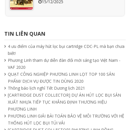
15/12/2025
Ưu nhược điểm cần phải biết của quạt
hút mùi nối ống
TIN LIÊN QUAN
15/04/2025
4 ưu điểm của máy hút lọc bụi cartridge CDC-PL mà bạn chưa
biết!
Tìm hiểu quạt ly tâm công nghiệp
Phương Linh tham dự diễn đàn đổi mới sáng tạo Việt Nam -
11/04/2025
VAF 2020
QUẠT CÔNG NGHIỆP PHƯƠNG LINH LỌT TOP 100 SẢN
PHẨM/ DỊCH VỤ ĐƯỢC TIN DÙNG 2020
Quạt nồi hơi công nghiệp và cách phân
Thông báo lịch nghỉ Tết Dương lịch 2021
loại theo mục đích sử dụng chuẩn nhất
[CARTRIDGE DUST COLLECTOR] DỰ ÁN HÚT LỌC BỤI SẢN
04/04/2025
XUẤT NHỰA TIẾP TỤC KHẲNG ĐỊNH THƯƠNG HIỆU
PHƯƠNG LINH
PHƯƠNG LINH GIẢI BÀI TOÁN BẢO VỆ MÔI TRƯỜNG VỚI HỆ
THỐNG HÚT LỌC BỤI TÚI VẢI
[CARTRIDGE DUST COLLECTOR] PHƯƠNG LINH ĐỒNG