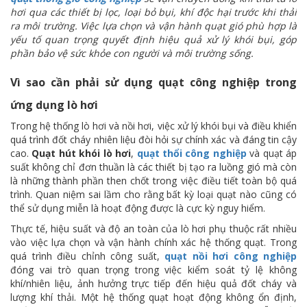
hơi qua các thiết bị lọc, loại bỏ bụi, khí độc hại trước khi thải
ra môi trường. Việc lựa chọn và vận hành quạt gió phù hợp là
yếu tố quan trọng quyết định hiệu quả xử lý khói bụi, góp
phần bảo vệ sức khỏe con người và môi trường sống.
Vì sao cần phải sử dụng quạt công nghiệp trong
ứng dụng lò hơi
Trong hệ thống lò hơi và nồi hơi, việc xử lý khói bụi và điều khiển
quá trình đốt cháy nhiên liệu đòi hỏi sự chính xác và đáng tin cậy
cao.
Quạt hút khói lò hơi
,
quạt thổi công nghiệp
và quạt áp
suất không chỉ đơn thuần là các thiết bị tạo ra luồng gió mà còn
là những thành phần then chốt trong việc điều tiết toàn bộ quá
trình. Quan niệm sai lầm cho rằng bất kỳ loại quạt nào cũng có
thể sử dụng miễn là hoạt động được là cực kỳ nguy hiểm.
Thực tế, hiệu suất và độ an toàn của lò hơi phụ thuộc rất nhiều
vào việc lựa chọn và vận hành chính xác hệ thống quạt. Trong
quá trình điều chỉnh công suất,
quạt nồi hơi công nghiệp
đóng vai trò quan trọng trong việc kiểm soát tỷ lệ không
khí/nhiên liệu, ảnh hưởng trực tiếp đến hiệu quả đốt cháy và
lượng khí thải. Một hệ thống quạt hoạt động không ổn định,