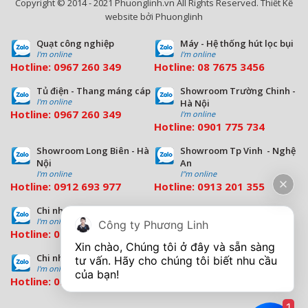
Copyright © 2014 - 2021 Phuonglinh.vn All Rights Reserved. Thiết Kế
website bởi Phuonglinh
Quạt công nghiệp
Máy - Hệ thống hút lọc bụi
I'm online
I'm online
Hotline:
0967 260 349
Hotline:
08
7675 3456
Tủ điện - Thang máng cáp
Showroom Trường Chinh -
I'm online
Hà Nội
Hotline:
0967 260 349
I'm online
Hotline:
09
01 775 734
Showroom Long Biên - Hà
Showroom Tp Vinh - Nghệ
Nội
An
I'm online
I''m online
Hotline:
0912 693 977
Hotline:
0913 201 355
Chi nhánh Đà Nẵng
Chi nhánh Hồ Chí Minh
I'm online
I'm online
Công ty Phương Linh
Hotline:
0963 544 563
Hotline:
0909 503 696
Xin chào, Chúng tôi ở đây và sẵn sàng 
Chi nhánh Bình Dương
tư vấn. Hãy cho chúng tôi biết nhu cầu 
I'm online
Hotline:
0933 569 039
1