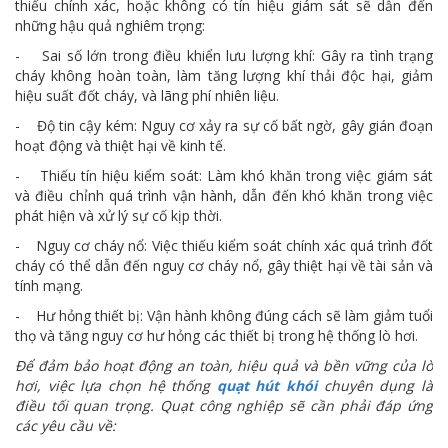
thiếu chính xác, hoặc không có tín hiệu giám sát sẽ dẫn đến
những hậu quả nghiêm trọng:
- Sai số lớn trong điều khiển lưu lượng khí: Gây ra tình trạng
cháy không hoàn toàn, làm tăng lượng khí thải độc hại, giảm
hiệu suất đốt cháy, và lãng phí nhiên liệu.
- Độ tin cậy kém: Nguy cơ xảy ra sự cố bất ngờ, gây gián đoạn
hoạt động và thiệt hại về kinh tế.
- Thiếu tín hiệu kiểm soát: Làm khó khăn trong việc giám sát
và điều chỉnh quá trình vận hành, dẫn đến khó khăn trong việc
phát hiện và xử lý sự cố kịp thời.
- Nguy cơ cháy nổ: Việc thiếu kiểm soát chính xác quá trình đốt
cháy có thể dẫn đến nguy cơ cháy nổ, gây thiệt hại về tài sản và
tính mạng.
- Hư hỏng thiết bị: Vận hành không đúng cách sẽ làm giảm tuổi
thọ và tăng nguy cơ hư hỏng các thiết bị trong hệ thống lò hơi.
Để đảm bảo hoạt động an toàn, hiệu quả và bền vững của lò
hơi, việc lựa chọn hệ thống
quạt hút khói
chuyên dụng là
điều tối quan trọng. Quạt công nghiệp sẽ cần phải đáp ứng
các yêu cầu về: