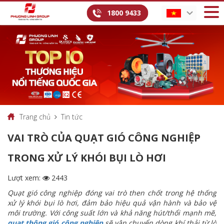
1800 9433
Trang chủ
Tin tức
VAI TRÒ CỦA QUẠT GIÓ CÔNG NGHIỆP
TRONG XỬ LÝ KHÓI BỤI LÒ HƠI
Lượt xem:
2443
Quạt gió công nghiệp đóng vai trò then chốt trong hệ thống
xử lý khói bụi lò hơi, đảm bảo hiệu quả vận hành và bảo vệ
môi trường. Với công suất lớn và khả năng hút/thổi mạnh mẽ,
quạt thông gió công nghiệp
sẽ vận chuyển dòng khí thải từ lò