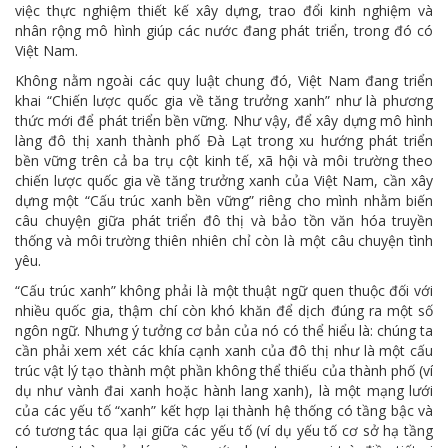
việc thực nghiệm thiết kế xây dựng, trao đổi kinh nghiệm và
nhân rộng mô hình giúp các nước đang phát triển, trong đó có
Việt Nam.
Không nằm ngoài các quy luật chung đó, Việt Nam đang triển
khai “Chiến lược quốc gia về tăng trưởng xanh” như là phương
thức mới để phát triển bền vững. Như vậy, để xây dựng mô hình
làng đô thị xanh thành phố Đà Lạt trong xu hướng phát triển
bền vững trên cả ba trụ cột kinh tế, xã hội và môi trường theo
chiến lược quốc gia về tăng trưởng xanh của Việt Nam, cần xây
dựng một “Cấu trúc xanh bền vững” riêng cho mình nhằm biến
câu chuyện giữa phát triển đô thị và bảo tồn văn hóa truyền
thống và môi trường thiên nhiên chỉ còn là một câu chuyện tình
yêu.
“Cấu trúc xanh” không phải là một thuật ngữ quen thuộc đối với
nhiều quốc gia, thậm chí còn khó khăn để dịch đúng ra một số
ngôn ngữ. Nhưng ý tưởng cơ bản của nó có thể hiểu là: chúng ta
cần phải xem xét các khía cạnh xanh của đô thị như là một cấu
trúc vật lý tạo thành một phần không thể thiếu của thành phố (ví
dụ như vành đai xanh hoặc hành lang xanh), là một mạng lưới
của các yếu tố “xanh” kết hợp lại thành hệ thống có tầng bậc và
có tương tác qua lại giữa các yếu tố (ví dụ yếu tố cơ sở hạ tầng