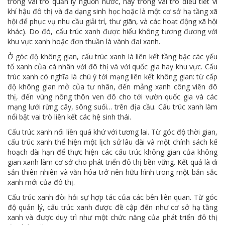
trong vai trò quản lý nguồn nước, hay trong vai trò điều tiết vi
khí hậu đô thị và đa dạng sinh học hoặc là một cơ sở hạ tầng xã
hội để phục vụ nhu cầu giải trí, thư giãn, và các hoạt động xã hội
khác). Do đó, cấu trúc xanh được hiểu không tương đương với
khu vực xanh hoặc đơn thuần là vành đai xanh.
Ở góc độ không gian, cấu trúc xanh là liên kết tầng bậc các yếu
tố xanh của cá nhân với đô thị và với quốc gia hay khu vực. Cấu
trúc xanh có nghĩa là chú ý tới mạng liên kết không gian: từ cấp
độ không gian mở của tư nhân, đến mảng xanh công viên đô
thị, đến vùng nông thôn ven đô cho tới vườn quốc gia và các
mạng lưới rừng cây, sông suối… trên địa cầu. Cấu trúc xanh làm
nổi bật vai trò liên kết các hệ sinh thái.
Cấu trúc xanh nối liền quá khứ với tương lai. Từ góc độ thời gian,
cấu trúc xanh thể hiện một lịch sử lâu dài và một chính sách kế
hoạch dài hạn để thực hiện các cấu trúc không gian của không
gian xanh làm cơ sở cho phát triển đô thị bền vững. Kết quả là di
sản thiên nhiên và văn hóa trở nên hữu hình trong một bản sắc
xanh mới của đô thị.
Cấu trúc xanh đòi hỏi sự hợp tác của các bên liên quan. Từ góc
độ quản lý, cấu trúc xanh được đề cập đến như cơ sở hạ tầng
xanh và được duy trì như một chức năng của phát triển đô thị