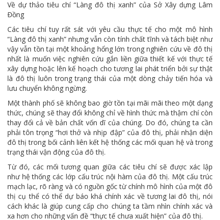
Về dự thảo tiêu chí “Làng đô thị xanh” của Sở Xây dựng Lâm
Đồng
Các tiêu chí tuy rất sát với yêu cầu thực tế cho một mô hình
“Làng đô thị xanh” nhưng vẫn còn tính chất tĩnh và tách biệt như
vậy vẫn tồn tại một khoảng hổng lớn trong nghiên cứu về đô thị
nhất là muốn việc nghiên cứu gắn liền giữa thiết kế với thực tế
xây dựng hoặc lên kế hoạch cho tương lai phát triển bởi sự thật
là đô thị luôn trong trạng thái của một dòng chảy tiến hóa và
lưu chuyển không ngừng.
Một thành phố sẽ không bao giờ tồn tại mãi mãi theo một dạng
thức, chúng sẽ thay đổi không chỉ về hình thức mà thậm chí còn
thay đổi cả về bản chất vốn dĩ của chúng. Do đó, chúng ta cần
phải tôn trọng “hơi thở và nhịp đập” của đô thị, phải nhận diện
đô thị trong bối cảnh liên kết hệ thống các mối quan hệ và trong
trạng thái vận động của đô thị.
Từ đó, các mối tương quan giữa các tiêu chí sẽ được xác lập
như hệ thống các lớp cấu trúc nội hàm của đô thị. Một cấu trúc
mạch lạc, rõ ràng và có nguồn gốc từ chính mô hình của một đô
thị cụ thể có thể dự báo khá chính xác về tương lai đô thị, nói
cách khác là giúp cung cấp cho chúng ta tầm nhìn chính xác và
xa hơn cho những vấn đề “thực tế chưa xuất hiện” của đô thị.