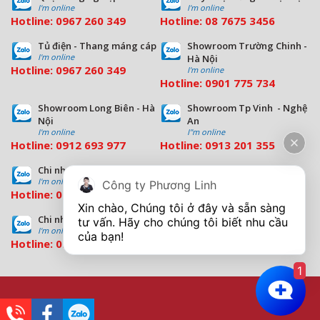
I'm online
I'm online
Hotline:
0967 260 349
Hotline:
08
7675 3456
Tủ điện - Thang máng cáp
Showroom Trường Chinh -
I'm online
Hà Nội
Hotline:
0967 260 349
I'm online
Hotline:
09
01 775 734
Showroom Long Biên - Hà
Showroom Tp Vinh - Nghệ
Nội
An
I'm online
I''m online
Hotline:
0912 693 977
Hotline:
0913 201 355
Chi nhánh Đà Nẵng
Chi nhánh Hồ Chí Minh
I'm online
I'm online
Công ty Phương Linh
Hotline:
0963 544 563
Hotline:
0909 503 696
Xin chào, Chúng tôi ở đây và sẵn sàng 
Chi nhánh Bình Dương
tư vấn. Hãy cho chúng tôi biết nhu cầu 
I'm online
Hotline:
0933 569 039
1