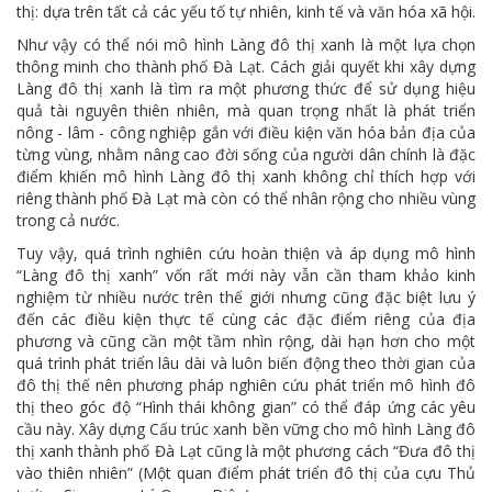
thị: dựa trên tất cả các yếu tố tự nhiên, kinh tế và văn hóa xã hội.
Như vậy có thể nói mô hình Làng đô thị xanh là một lựa chọn
thông minh cho thành phố Đà Lạt. Cách giải quyết khi xây dựng
Làng đô thị xanh là tìm ra một phương thức để sử dụng hiệu
quả tài nguyên thiên nhiên, mà quan trọng nhất là phát triển
nông - lâm - công nghiệp gắn với điều kiện văn hóa bản địa của
từng vùng, nhằm nâng cao đời sống của người dân chính là đặc
điểm khiến mô hình Làng đô thị xanh không chỉ thích hợp với
riêng thành phố Đà Lạt mà còn có thể nhân rộng cho nhiều vùng
trong cả nước.
Tuy vậy, quá trình nghiên cứu hoàn thiện và áp dụng mô hình
“Làng đô thị xanh” vốn rất mới này vẫn cần tham khảo kinh
nghiệm từ nhiều nước trên thế giới nhưng cũng đặc biệt lưu ý
đến các điều kiện thực tế cùng các đặc điểm riêng của địa
phương và cũng cần một tầm nhìn rộng, dài hạn hơn cho một
quá trình phát triển lâu dài và luôn biến động theo thời gian của
đô thị thế nên phương pháp nghiên cứu phát triển mô hình đô
thị theo góc độ “Hình thái không gian” có thể đáp ứng các yêu
cầu này. Xây dựng Cấu trúc xanh bền vững cho mô hình Làng đô
thị xanh thành phố Đà Lạt cũng là một phương cách “Đưa đô thị
vào thiên nhiên” (Một quan điểm phát triển đô thị của cựu Thủ