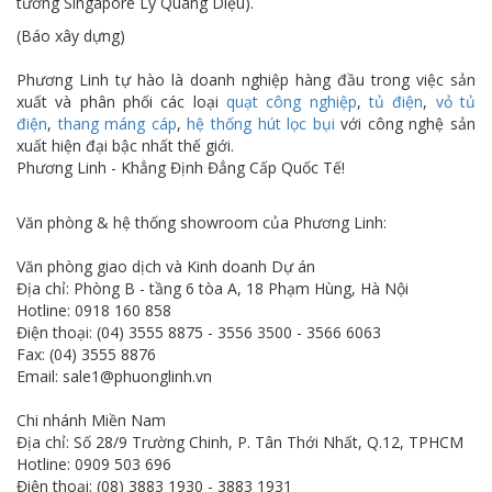
tướng Singapore Lý Quang Diệu).
(Báo xây dựng)
Phương Linh tự hào là doanh nghiệp hàng đầu trong việc sản
xuất và phân phối các loại
quạt công nghiệp
,
tủ điện
,
vỏ tủ
điện
,
thang máng cáp
,
hệ thống hút lọc bụi
với công nghệ sản
xuất hiện đại bậc nhất thế giới.
Phương Linh - Khẳng Định Đẳng Cấp Quốc Tế!
Văn phòng & hệ thống showroom của Phương Linh:
Văn phòng giao dịch và Kinh doanh Dự án
Địa chỉ: Phòng B - tầng 6 tòa A, 18 Phạm Hùng, Hà Nội
Hotline: 0918 160 858
Điện thoại: (04) 3555 8875 - 3556 3500 - 3566 6063
Fax: (04) 3555 8876
Email: sale1@phuonglinh.vn
Chi nhánh Miền Nam
Địa chỉ: Số 28/9 Trường Chinh, P. Tân Thới Nhất, Q.12, TPHCM
Hotline: 0909 503 696
Điện thoại: (08) 3883 1930 - 3883 1931