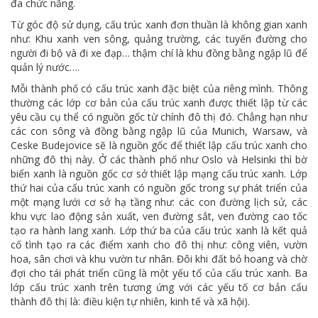
đa chức năng.
Từ góc độ sử dụng, cấu trúc xanh đơn thuần là không gian xanh
như: Khu xanh ven sông, quảng trường, các tuyến đường cho
người đi bộ và đi xe đạp… thậm chí là khu đồng bằng ngập lũ để
quản lý nước….
Mỗi thành phố có cấu trúc xanh đặc biệt của riêng mình. Thông
thường các lớp cơ bản của cấu trúc xanh được thiết lập từ các
yêu cầu cụ thể có nguồn gốc từ chính đô thị đó. Chẳng hạn như
các con sông và đồng bằng ngập lũ của Munich, Warsaw, và
Ceske Budejovice sẽ là nguồn gốc để thiết lập cấu trúc xanh cho
những đô thị này. Ở các thành phố như Oslo và Helsinki thì bờ
biển xanh là nguồn gốc cơ sở thiết lập mạng cấu trúc xanh. Lớp
thứ hai của cấu trúc xanh có nguồn gốc trong sự phát triển của
một mạng lưới cơ sở hạ tầng như: các con đường lịch sử, các
khu vực lao động sản xuất, ven đường sắt, ven đường cao tốc
tạo ra hành lang xanh. Lớp thứ ba của cấu trúc xanh là kết quả
cố tình tạo ra các điểm xanh cho đô thị như: công viên, vườn
hoa, sân chơi và khu vườn tư nhân. Đôi khi đất bỏ hoang và chờ
đợi cho tái phát triển cũng là một yếu tố của cấu trúc xanh. Ba
lớp cấu trúc xanh trên tương ứng với các yếu tố cơ bản cấu
thành đô thị là: điều kiện tự nhiên, kinh tế và xã hội).