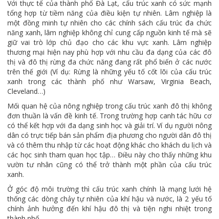
Với thực tế của thành phố Đà Lạt, cấu trúc xanh có sức mạnh
tổng hợp từ tiềm năng của điều kiện tự nhiên. Lâm nghiệp là
một đồng minh tự nhiên cho các chính sách cấu trúc đa chức
năng xanh, lâm nghiệp không chỉ cung cấp nguồn kinh tế mà sẽ
giữ vai trò lớp chủ đạo cho các khu vực xanh. Lâm nghiệp
thương mại hiện nay phù hợp với nhu cầu đa dạng của các đô
thị và đô thị rừng đa chức năng đang rất phổ biến ở các nước
trên thế giới (Ví dụ: Rừng là những yếu tố cốt lõi của cấu trúc
xanh trong các thành phố như Warsaw, Virginia Beach,
Cleveland…)
Mối quan hệ của nông nghiệp trong cấu trúc xanh đô thị không
đơn thuần là vấn đề kinh tế. Trong trường hợp canh tác hữu cơ
có thể kết hợp với đa dạng sinh học và giải trí. Ví dụ người nông
dân có trực tiếp bán sản phẩm địa phương cho người dân đô thị
và có thêm thu nhập từ các hoạt động khác cho khách du lịch và
các học sinh tham quan học tập… Điều này cho thấy những khu
vườn tư nhân cũng có thể trở thành một phần của cấu trúc
xanh.
Ở góc độ môi trường thì cấu trúc xanh chính là mạng lưới hệ
thống các dòng chảy tự nhiên của khí hậu và nước, là 2 yếu tố
chính ảnh hưởng đến khí hậu đô thị và tiện nghi nhiệt trong
thành phố.