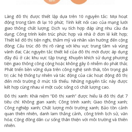
Làng đô thị được thiết lập dựa trên 10 nguyên tắc: Mọi hoạt
động trong tầm đi lại 10 phút; Tính kết nối cao của mạng lưới
giao thông chất lượng; Dịch vụ tích hợp đáp ứng nhu cầu đa
dạng; Công trình kiến trúc phức hợp và nhà ở đơn lẻ kết hợp;
Thiết kế đô thị tiện nghi, thẩm mỹ và nhân văn hướng đến cộng
đồng; Cấu trúc đô thị rõ ràng với khu vực trung tâm và vùng
vành đai; Các nguyên tắc thiết kế của đô thị mới được áp dụng
đầy đủ ở các khu vực tập trung; Khuyến khích sử dụng phương
tiện giao thông công cộng hoặc không gây ô nhiễm do phát thải;
Phát triển bền vững dựa trên công nghệ sinh thái, tôn trọng giá
trị các hệ thống tự nhiên và tác động của các hoạt động đô thị
đến môi trường ở mức tối thiểu. Những nguyên tắc này được
kết hợp cùng nhau vì một cuộc sống có chất lượng cao.
Đô thị xanh: Khái niệm “Đô thị xanh” được hiểu là đô thị đạt 7
tiêu chí: Không gian xanh; Công trình xanh; Giao thông xanh;
Công nghiệp xanh; Chất lượng môi trường xanh; Bảo tồn cảnh
quan thiên nhiên, danh lam thắng cảnh, công trình lịch sử, văn
hóa; Cộng đồng dân cư sống thân thiện với môi trường và thiên
nhiên.