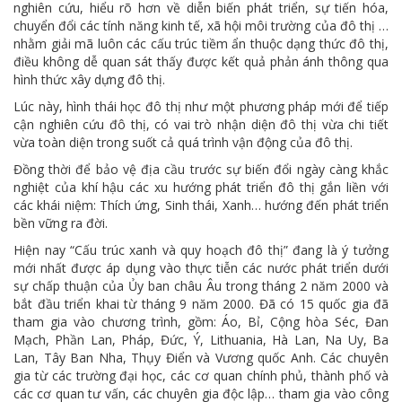
nghiên cứu, hiểu rõ hơn về diễn biến phát triển, sự tiến hóa,
chuyển đổi các tính năng kinh tế, xã hội môi trường của đô thị …
nhằm giải mã luôn các cấu trúc tiềm ẩn thuộc dạng thức đô thị,
điều không dễ quan sát thấy được kết quả phản ánh thông qua
hình thức xây dựng đô thị.
Lúc này, hình thái học đô thị như một phương pháp mới để tiếp
cận nghiên cứu đô thị, có vai trò nhận diện đô thị vừa chi tiết
vừa toàn diện trong suốt cả quá trình vận động của đô thị.
Đồng thời để bảo vệ địa cầu trước sự biến đổi ngày càng khắc
nghiệt của khí hậu các xu hướng phát triển đô thị gắn liền với
các khái niệm: Thích ứng, Sinh thái, Xanh… hướng đến phát triển
bền vững ra đời.
Hiện nay “Cấu trúc xanh và quy hoạch đô thị” đang là ý tưởng
mới nhất được áp dụng vào thực tiễn các nước phát triển dưới
sự chấp thuận của Ủy ban châu Âu trong tháng 2 năm 2000 và
bắt đầu triển khai từ tháng 9 năm 2000. Đã có 15 quốc gia đã
tham gia vào chương trình, gồm: Áo, Bỉ, Cộng hòa Séc, Đan
Mạch, Phần Lan, Pháp, Đức, Ý, Lithuania, Hà Lan, Na Uy, Ba
Lan, Tây Ban Nha, Thụy Điển và Vương quốc Anh. Các chuyên
gia từ các trường đại học, các cơ quan chính phủ, thành phố và
các cơ quan tư vấn, các chuyên gia độc lập… tham gia vào công