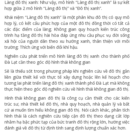
Làng đô thị xanh: Như vậy, mô hình “Làng đô thị xanh” là sự kết
hợp giữa 2 mô hình “Làng đô thị” và “Đô thị xanh”.
Khái niệm “Làng đô thị xanh” là một phân khu đô thị có quy mô
hợp lý, có kết cấu phức hợp của một đô thị đồng thời có tất cả
các đặc điểm của làng; Không gian quy hoạch kiến trúc công
trình hạ tầng đô thị hài hòa đáp ứng nhu cầu phục vụ đời sống
xã hội của người dân theo xu hướng xanh, thân thiện với môi
trường; Thích ứng với biến đổi khí hậu.
Nghiên cứu phát triển mô hình làng đô thị xanh cho thành phố
Đà Lạt cần theo góc độ hình thái không gian
Sẽ là thiếu sót trong phương pháp khi nghiên cứu về đô thị gắn
liền giữa thiết kế với thực tế xây dựng hoặc lên kế hoạch cho
tương lai phát triển làng đô thị xanh thành phố Đà Lạt mà không
thực hiện theo góc độ nghiên cứu về hình thái không gian đô thị.
Hình thái không gian đô thị là công cụ cần thiết cho các kiến
trúc sư, nhà thiết kế đô thị, nhà quy hoạch, nhà quản lý và bất
cứ ai muốn tìm hiểu không gian đô thị. Nói cách khác, phân tích
hình thái là cách nghiên cứu tiếp cận đô thị theo dạng cắt lớp
nhằm hạ bậc phức tạp của bức tranh đô thị rộng lớn, hướng việc
đánh giá về đô thị từ định tính sang định lượng chuẩn xác hơn.