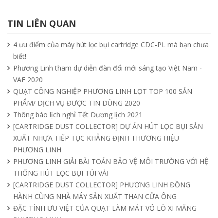
Ưu nhược điểm cần phải biết của quạt
hút mùi nối ống
TIN LIÊN QUAN
15/04/2025
4 ưu điểm của máy hút lọc bụi cartridge CDC-PL mà bạn chưa
biết!
Tìm hiểu quạt ly tâm công nghiệp
Phương Linh tham dự diễn đàn đổi mới sáng tạo Việt Nam -
11/04/2025
VAF 2020
QUẠT CÔNG NGHIỆP PHƯƠNG LINH LỌT TOP 100 SẢN
PHẨM/ DỊCH VỤ ĐƯỢC TIN DÙNG 2020
Quạt nồi hơi công nghiệp và cách phân
Thông báo lịch nghỉ Tết Dương lịch 2021
loại theo mục đích sử dụng chuẩn nhất
[CARTRIDGE DUST COLLECTOR] DỰ ÁN HÚT LỌC BỤI SẢN
04/04/2025
XUẤT NHỰA TIẾP TỤC KHẲNG ĐỊNH THƯƠNG HIỆU
PHƯƠNG LINH
PHƯƠNG LINH GIẢI BÀI TOÁN BẢO VỆ MÔI TRƯỜNG VỚI HỆ
THỐNG HÚT LỌC BỤI TÚI VẢI
[CARTRIDGE DUST COLLECTOR] PHƯƠNG LINH ĐỒNG
HÀNH CÙNG NHÀ MÁY SẢN XUẤT THAN CỬA ÔNG
ĐẶC TÍNH ƯU VIỆT CỦA QUẠT LÀM MÁT VỎ LÒ XI MĂNG