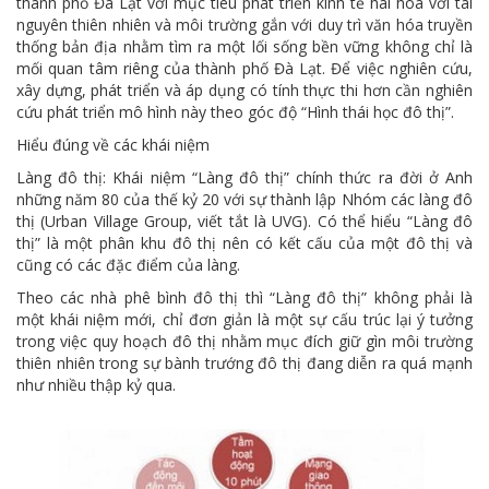
thành phố Đà Lạt với mục tiêu phát triển kinh tế hài hòa với tài
nguyên thiên nhiên và môi trường gắn với duy trì văn hóa truyền
thống bản địa nhằm tìm ra một lối sống bền vững không chỉ là
mối quan tâm riêng của thành phố Đà Lạt. Để việc nghiên cứu,
xây dựng, phát triển và áp dụng có tính thực thi hơn cần nghiên
cứu phát triển mô hình này theo góc độ “Hình thái học đô thị”.
Hiểu đúng về các khái niệm
Làng đô thị: Khái niệm “Làng đô thị” chính thức ra đời ở Anh
những năm 80 của thế kỷ 20 với sự thành lập Nhóm các làng đô
thị (Urban Village Group, viết tắt là UVG). Có thể hiểu “Làng đô
thị” là một phân khu đô thị nên có kết cấu của một đô thị và
cũng có các đặc điểm của làng.
Theo các nhà phê bình đô thị thì “Làng đô thị” không phải là
một khái niệm mới, chỉ đơn giản là một sự cấu trúc lại ý tưởng
trong việc quy hoạch đô thị nhằm mục đích giữ gìn môi trường
thiên nhiên trong sự bành trướng đô thị đang diễn ra quá mạnh
như nhiều thập kỷ qua.