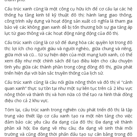
Cấu trúc xanh cũng là một công cụ hữu ích để cơ cấu lại các hệ
thống hạ tầng kinh tế kỹ thuật đô thị: hành lang giao thông,
công trình xây dựng và hoạt động sản xuất có nghĩa là tham gia
bảo vệ các không gian xanh dễ bị tổn thương bởi sự gia tăng áp
lực từ giao thông và các hoạt động năng động của đô thị.
Cấu trúc xanh cũng là cơ sở để dung hòa các quyền lợi trong đô
thị: lợi ích cho người giàu và người nghèo, giữa chung và riêng,
giữa mới và cũ… từ sự hiện diện của một mạng lưới xanh, có thể
xem đây như một chính sách để tạo điều kiện cho câu chuyện
tình yêu giữa các thành phần trong cộng đồng đô thị, giữa phát
triển hiện đại với bản sắc truyền thống của lịch sử.
Cấu trúc xanh cũng là cầu nối giữa nông thôn và đô thị vì “cảnh
quan xanh” thực sự tồn tại như một sự liên tục trên cả 2 khu vực
nông thôn và thành thị và hơn nữa có thể tạo ra hình thái đồng
điệu cho cả 2 khu vực.
Tóm lại, cấu trúc xanh trong nghiên cứu phát triển đô thị là tập
trung vào thiết lập cơ cấu xanh tạo ra một nền tảng cho việc
đảm bảo các yêu cầu đa dạng của đô thị: Đa dạng về thành
phần xã hội; Đa dạng về nhu cầu; đa dạng về sinh thái môi
trường và cũng đồng thời phấn đấu tạo sự cân bằng trong đô