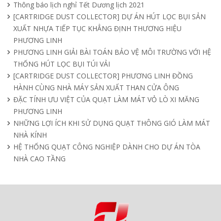
Quạt nồi hơi công nghiệp và cách phân
Thông báo lịch nghỉ Tết Dương lịch 2021
loại theo mục đích sử dụng chuẩn nhất
[CARTRIDGE DUST COLLECTOR] DỰ ÁN HÚT LỌC BỤI SẢN
04/04/2025
XUẤT NHỰA TIẾP TỤC KHẲNG ĐỊNH THƯƠNG HIỆU
PHƯƠNG LINH
PHƯƠNG LINH GIẢI BÀI TOÁN BẢO VỆ MÔI TRƯỜNG VỚI HỆ
THỐNG HÚT LỌC BỤI TÚI VẢI
[CARTRIDGE DUST COLLECTOR] PHƯƠNG LINH ĐỒNG
HÀNH CÙNG NHÀ MÁY SẢN XUẤT THAN CỬA ÔNG
ĐẶC TÍNH ƯU VIỆT CỦA QUẠT LÀM MÁT VỎ LÒ XI MĂNG
PHƯƠNG LINH
NHỮNG LỢI ÍCH KHI SỬ DỤNG QUẠT THÔNG GIÓ LÀM MÁT
NHÀ KÍNH
HỆ THỐNG QUẠT CÔNG NGHIỆP DÀNH CHO DỰ ÁN TÒA
NHÀ CAO TẦNG