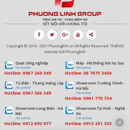
KẾT NỐI VỚI CHÚNG TÔI
Copyright © 2014 - 2021 Phuonglinh.vn All Rights Reserved. Thiết Kế
website bởi Phuonglinh
Quạt công nghiệp
Máy - Hệ thống hút lọc bụi
I'm online
I'm online
Hotline:
0967 260 349
Hotline:
08
7675 3456
Tủ điện - Thang máng cáp
Showroom Trường Chinh -
I'm online
Hà Nội
Hotline:
0967 260 349
I'm online
Hotline:
09
01 775 734
Showroom Long Biên - Hà
Showroom Tp Vinh - Nghệ
Nội
An
I'm online
I''m online
Hotline:
0912 693 977
Hotline:
0913 201 355