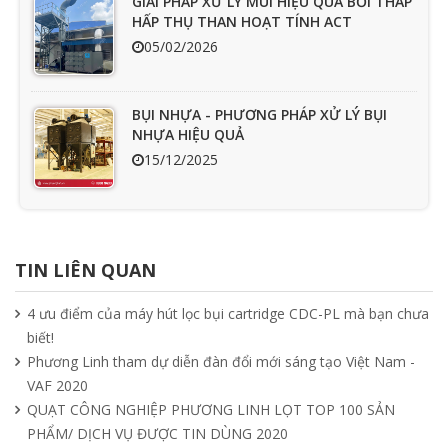
GIẢI PHÁP XỬ LÝ MÙI HIỆU QUẢ BỞI THÁP
HẤP THỤ THAN HOẠT TÍNH ACT
05/02/2026
BỤI NHỰA - PHƯƠNG PHÁP XỬ LÝ BỤI
NHỰA HIỆU QUẢ
15/12/2025
Ưu nhược điểm cần phải biết của quạt
hút mùi nối ống
TIN LIÊN QUAN
15/04/2025
4 ưu điểm của máy hút lọc bụi cartridge CDC-PL mà bạn chưa
biết!
Tìm hiểu quạt ly tâm công nghiệp
Phương Linh tham dự diễn đàn đổi mới sáng tạo Việt Nam -
11/04/2025
VAF 2020
QUẠT CÔNG NGHIỆP PHƯƠNG LINH LỌT TOP 100 SẢN
PHẨM/ DỊCH VỤ ĐƯỢC TIN DÙNG 2020