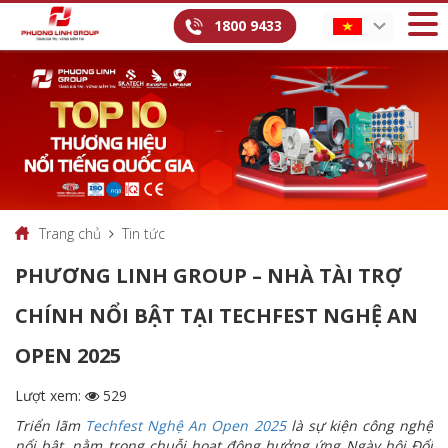
1800 9433
Trang chủ
Tin tức
PHƯƠNG LINH GROUP – NHÀ TÀI TRỢ
CHÍNH NỔI BẬT TẠI TECHFEST NGHỆ AN
OPEN 2025
Lượt xem:
529
Triển lãm
Techfest Nghệ An Open 2025
là sự kiện công nghệ
nổi bật, nằm trong chuỗi hoạt động hưởng ứng Ngày hội Đổi