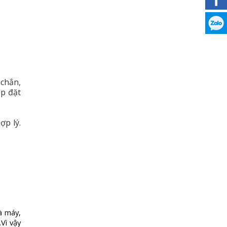
 chắn,
ắp đặt
ợp lý.
à máy,
Vì vậy