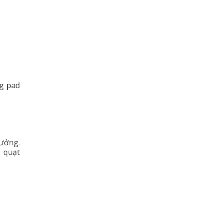
ng pad
xưởng.
 quạt