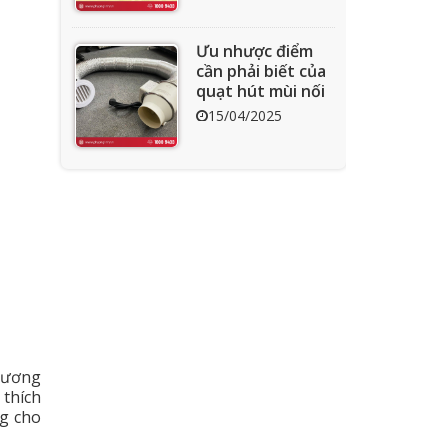
Ưu nhược điểm
cần phải biết của
quạt hút mùi nối
ống
15/04/2025
Tìm hiểu quạt ly
tâm công nghiệp
11/04/2025
Quạt nồi hơi công
nghiệp và cách
phân loại theo
tương
mục đích sử dụng
04/04/2025
 thích
chuẩn nhất
ng cho