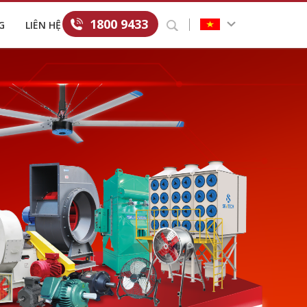
1800 9433
G
LIÊN HỆ