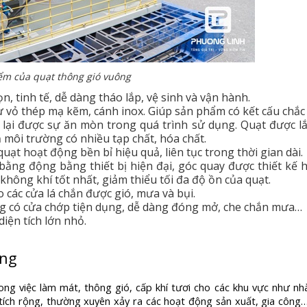
ểm của quạt thông gió vuông
n, tinh tế, dễ dàng tháo lắp, vệ sinh và vận hành.
 vỏ thép mạ kẽm, cánh inox. Giúp sản phẩm có kết cấu chắc
lại được sự ăn mòn trong quá trình sử dụng. Quạt được l
 môi trường có nhiều tạp chất, hóa chất.
ạt hoạt động bền bỉ hiệu quả, liên tục trong thời gian dài.
bằng động bằng thiết bị hiện đại, góc quay được thiết kế h
hông khí tốt nhất, giảm thiểu tối đa độ ồn của quạt.
 các cửa lá chắn được gió, mưa và bụi.
g có cửa chớp tiện dụng, dễ dàng đóng mở, che chắn mưa…
iện tích lớn nhỏ.
ông
g việc làm mát, thông gió, cấp khí tươi cho các khu vực như nh
tích rộng, thường xuyên xảy ra các hoạt động sản xuất, gia công…