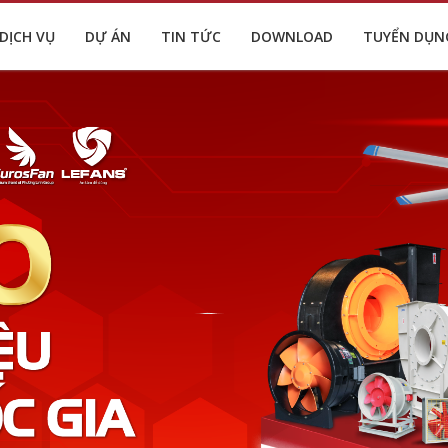
DỊCH VỤ
DỰ ÁN
TIN TỨC
DOWNLOAD
TUYỂN DỤN