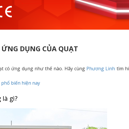
À ỨNG DỤNG CỦA QUẠT
uạt có ứng dụng như thế nào. Hãy cùng
Phương Linh
tìm h
 phổ biến hiện nay
 là gì?