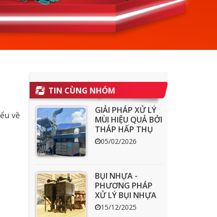
TIN CÙNG NHÓM
GIẢI PHÁP XỬ LÝ
iểu về
MÙI HIỆU QUẢ BỞI
THÁP HẤP THỤ
THAN HOẠT
05/02/2026
TÍNH ACT
BỤI NHỰA -
PHƯƠNG PHÁP
XỬ LÝ BỤI NHỰA
HIỆU QUẢ
15/12/2025