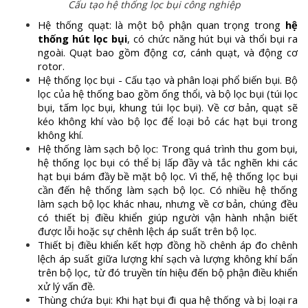
Cấu tạo hệ thống lọc bụi công nghiệp
Hệ thống quạt: là một bộ phận quan trọng trong
hệ
thống hút lọc bụi
, có chức năng hút bụi và thổi bụi ra
ngoài. Quạt bao gồm động cơ, cánh quạt, và động cơ
rotor.
Hệ thống lọc bụi - Cấu tạo và phân loại phổ biến bụi. Bộ
lọc của hệ thống bao gồm ống thổi, và bộ lọc bụi (túi lọc
bụi, tấm lọc bụi, khung túi lọc bụi). Về cơ bản, quạt sẽ
kéo không khí vào bộ lọc để loại bỏ các hạt bụi trong
không khí.
Hệ thống làm sạch bộ lọc: Trong quá trình thu gom bụi,
hệ thống lọc bụi có thể bị lấp đầy và tắc nghẽn khi các
hạt bụi bám đầy bề mặt bộ lọc. Vì thế, hệ thống lọc bụi
cần đến hệ thống làm sạch bộ lọc. Có nhiều hệ thống
làm sạch bộ lọc khác nhau, nhưng về cơ bản, chúng đều
có thiết bị điều khiển giúp người vận hành nhận biết
được lỗi hoặc sự chênh lệch áp suất trên bộ lọc.
Thiết bị điều khiển kết hợp đồng hồ chênh áp đo chênh
lệch áp suất giữa lượng khí sạch và lượng không khí bẩn
trên bộ lọc, từ đó truyền tín hiệu đến bộ phận điều khiển
xử lý vấn đề.
Thùng chứa bụi: Khi hạt bụi đi qua hệ thống và bị loại ra