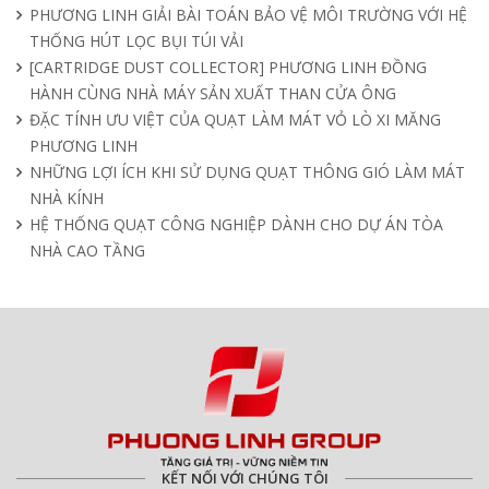
PHƯƠNG LINH GIẢI BÀI TOÁN BẢO VỆ MÔI TRƯỜNG VỚI HỆ
THỐNG HÚT LỌC BỤI TÚI VẢI
[CARTRIDGE DUST COLLECTOR] PHƯƠNG LINH ĐỒNG
HÀNH CÙNG NHÀ MÁY SẢN XUẤT THAN CỬA ÔNG
ĐẶC TÍNH ƯU VIỆT CỦA QUẠT LÀM MÁT VỎ LÒ XI MĂNG
PHƯƠNG LINH
NHỮNG LỢI ÍCH KHI SỬ DỤNG QUẠT THÔNG GIÓ LÀM MÁT
NHÀ KÍNH
HỆ THỐNG QUẠT CÔNG NGHIỆP DÀNH CHO DỰ ÁN TÒA
NHÀ CAO TẦNG
KẾT NỐI VỚI CHÚNG TÔI