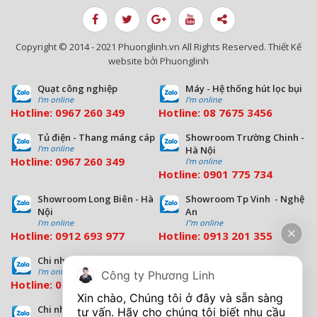
Copyright © 2014 - 2021 Phuonglinh.vn All Rights Reserved. Thiết Kế
website bởi Phuonglinh
Quạt công nghiệp
Máy - Hệ thống hút lọc bụi
I'm online
I'm online
Hotline:
0967 260 349
Hotline:
08
7675 3456
Tủ điện - Thang máng cáp
Showroom Trường Chinh -
I'm online
Hà Nội
Hotline:
0967 260 349
I'm online
Hotline:
09
01 775 734
Showroom Long Biên - Hà
Showroom Tp Vinh - Nghệ
Nội
An
I'm online
I''m online
Hotline:
0912 693 977
Hotline:
0913 201 355
Chi nhánh Đà Nẵng
Chi nhánh Hồ Chí Minh
I'm online
I'm online
Công ty Phương Linh
Hotline:
0963 544 563
Hotline:
0909 503 696
Xin chào, Chúng tôi ở đây và sẵn sàng 
Chi nhánh Bình Dương
tư vấn. Hãy cho chúng tôi biết nhu cầu 