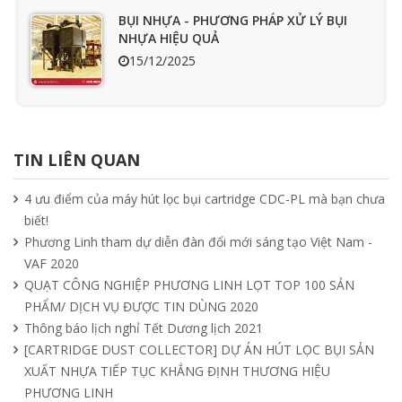
BỤI NHỰA - PHƯƠNG PHÁP XỬ LÝ BỤI
NHỰA HIỆU QUẢ
15/12/2025
Ưu nhược điểm cần phải biết của quạt
hút mùi nối ống
TIN LIÊN QUAN
15/04/2025
4 ưu điểm của máy hút lọc bụi cartridge CDC-PL mà bạn chưa
biết!
Tìm hiểu quạt ly tâm công nghiệp
Phương Linh tham dự diễn đàn đổi mới sáng tạo Việt Nam -
11/04/2025
VAF 2020
QUẠT CÔNG NGHIỆP PHƯƠNG LINH LỌT TOP 100 SẢN
PHẨM/ DỊCH VỤ ĐƯỢC TIN DÙNG 2020
Quạt nồi hơi công nghiệp và cách phân
Thông báo lịch nghỉ Tết Dương lịch 2021
loại theo mục đích sử dụng chuẩn nhất
[CARTRIDGE DUST COLLECTOR] DỰ ÁN HÚT LỌC BỤI SẢN
04/04/2025
XUẤT NHỰA TIẾP TỤC KHẲNG ĐỊNH THƯƠNG HIỆU
PHƯƠNG LINH